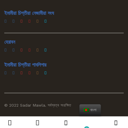
ইমামীয়া চিশ্‌তীয়া নেজামীয়া সংঘ
হেরাবন
ইমামীয়া চিশ্‌তীয়া পাবলিশার
© 2022 Sadar Mawla. সর্বস্বত্ব সংরক্ষিত
বাংলা