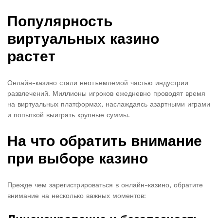
Популярность
виртуальных казино
растет
Онлайн-казино стали неотъемлемой частью индустрии
развлечений. Миллионы игроков ежедневно проводят время
на виртуальных платформах, наслаждаясь азартными играми
и попыткой выиграть крупные суммы.
На что обратить внимание
при выборе казино
Прежде чем зарегистрироваться в онлайн-казино, обратите
внимание на несколько важных моментов: