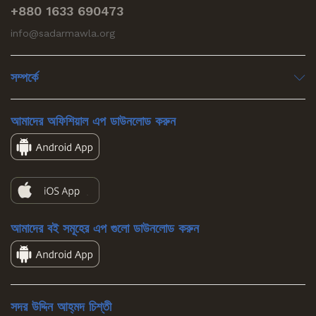
+880 1633 690473
info@sadarmawla.org
সম্পর্কে
আমাদের অফিশিয়াল এপ ডাউনলোড করুন
আমাদের বই সমূহের এপ গুলো ডাউনলোড করুন
সদর উদ্দিন আহ্‌মদ চিশ্‌তী