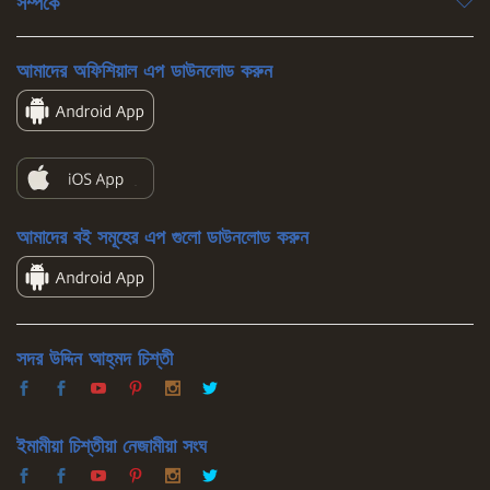
সম্পর্কে
আমাদের অফিশিয়াল এপ ডাউনলোড করুন
আমাদের বই সমূহের এপ গুলো ডাউনলোড করুন
সদর উদ্দিন আহ্‌মদ চিশ্‌তী
ইমামীয়া চিশ্‌তীয়া নেজামীয়া সংঘ