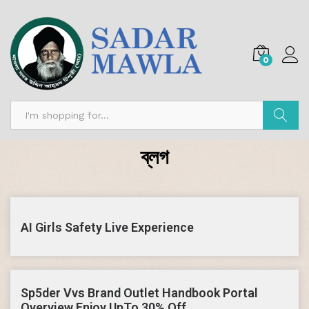
0
অনুসন্ধান
ব্লগ
AI Girls Safety Live Experience
Sp5der Vvs Brand Outlet Handbook Portal
Overview Enjoy UpTo 30% Off