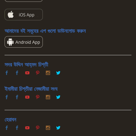
আমাদের বই সমূহের এপ গুলো ডাউনলোড করুন
সদর উদ্দিন আহ্‌মদ চিশ্‌তী
ইমামীয়া চিশ্‌তীয়া নেজামীয়া সংঘ
হেরাবন