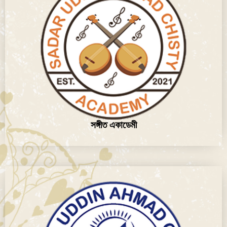
সঙ্গীত একাডেমী