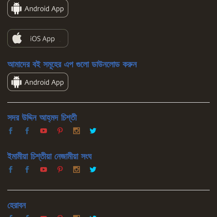
আমাদের বই সমূহের এপ গুলো ডাউনলোড করুন
সদর উদ্দিন আহ্‌মদ চিশ্‌তী
ইমামীয়া চিশ্‌তীয়া নেজামীয়া সংঘ
হেরাবন