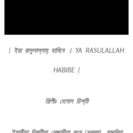
| ইয়া রাসুলাল্লাহ্‌ হাবিবে । YA RASULALLAH
HABIBE |
শিল্পীঃ হেলাল চিশ্‌তী
ইমামীয়া চিশ্‌তীয়া নেজামীয়া সংঘ (দরবার), সাদরিয়া