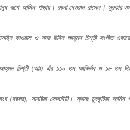
ষ রূপে আমিন পাড়ায় | রচনা-দেওয়ান রাসেল | সুরকার-ওস
 হোসাইন কাওয়াল ও সদর উদ্দিন আহ্‌মদ চিশ্‌তী সংগীত একাডেম
িন আহ্‌মদ চিশ্‌তী (আঃ) এঁর ১১০ তম আবির্ভাব ও ১৮ তম ত
সংঘ (দরবার), সাদরিয়া সোসাইটি। স্থানঃ চুনকুটিয়া আমিন প