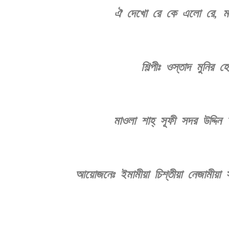
ঐ দেখো রে কে এলো রে, মানু
শিল্পীঃ ওস্তাদ মুনির
মাওলা শাহ্‌ সূফী সদর উদ্দ
আয়োজনেঃ ইমামীয়া চিশ্‌তীয়া নেজামীয়া 