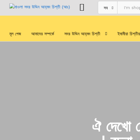
সব
মূল পেজ
আমাদের সম্পর্কে
সদর উদ্দিন আহ্‌মদ চিশ্‌তী
ইমামীয়া চিশ্‌তী
ঐ দেখো র