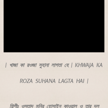
| খাজা কা রওজা সুহানা লাগতা হে | KHWAJA KA
ROZA SUHANA LAGTA HAI |
শিল্পীঃ ওস্তাদ মুনির হোসাইন কাওয়াল ও তার দল