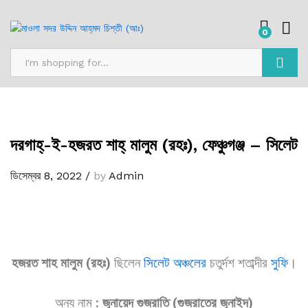
0
অনুসন্ধান
দরগাহ্‌-ই-হজরত শাহ্‌ মালুম (রহঃ), ফেঞ্চুগঞ্জ – সিলেট
ডিসেম্বর 8, 2022
/
by
Admin
হজরত শাহ মালুম (রহঃ)
ছিলেন
সিলেট অঞ্চলের
চতুর্দশ শতাব্দীর
সুফি
।
অন্য নাম
:
জুনায়েদ গুজরাতি (গুজরাতের জুনাইদ)