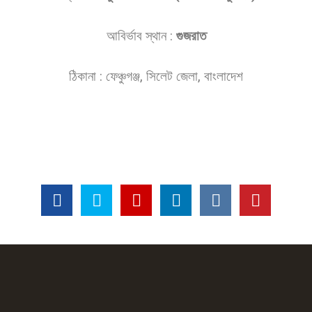
আবির্ভাব স্থান :
গুজরাত
ঠিকানা : ফেঞ্চুগঞ্জ, সিলেট জেলা, বাংলাদেশ