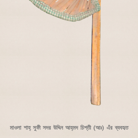
মাওলা শাহ্‌ সুফী সদর উদ্দিন আহ্‌মদ চিশ্‌তী (আঃ) এঁর ব্যবহৃত