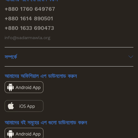
+880 1760 649767
+880 1614 890501
+880 1633 690473
info@sadarmawla.org
সম্পর্কে
আমাদের অফিশিয়াল এপ ডাউনলোড করুন
আমাদের বই সমূহের এপ গুলো ডাউনলোড করুন