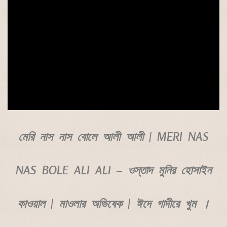
মেরি নাস নাস বোলে আলী আলী | MERI NAS
NAS BOLE ALI ALI – ওস্তাদ মুনির হোসাইন
কাওয়াল | মাওলার অভিষেক | ঈদে গাদীরে খুম ।