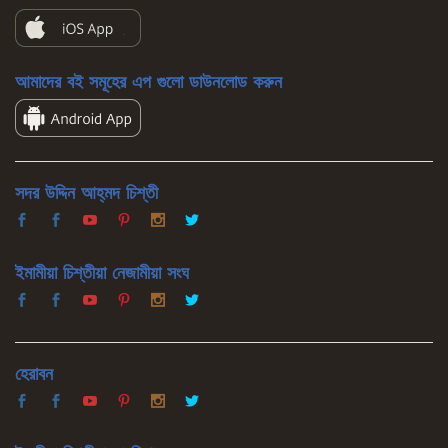
আমাদের বই সমূহের এপ গুলো ডাউনলোড করুন
সদর উদ্দিন আহ্‌মদ চিশ্‌তী
ইমামীয়া চিশ্‌তীয়া নেজামীয়া সংঘ
হেরাবন