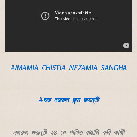
#IMAMIA_CHISTIA_NEZAMIA_SANGHA
#শুভ_নজরুল_জন্ম_জয়ন্তী
নজরুল জয়ন্তী ২৪ মে পালিত বাঙালি কবি কাজী