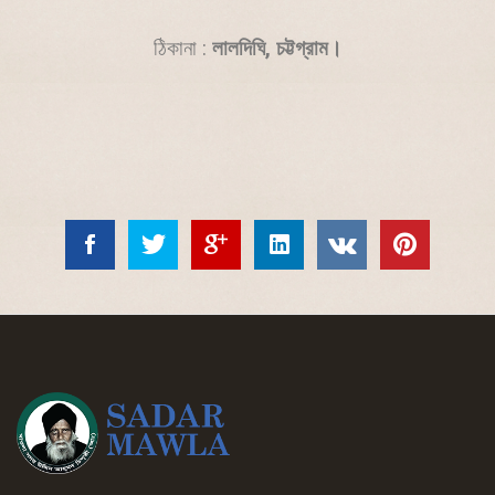
ঠিকানা :
লালদিঘি, চট্টগ্রাম।