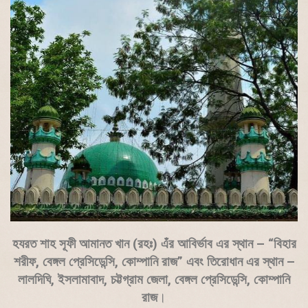
হযরত শাহ সূফী আমানত খান (রহঃ) এঁর আবির্ভাব এর স্থান – “বিহার
শরীফ, বেঙ্গল প্রেসিডেন্সি, কোম্পানি রাজ” এবং তিরোধান এর স্থান –
লালদিঘি, ইসলামাবাদ, চট্টগ্রাম জেলা, বেঙ্গল প্রেসিডেন্সি, কোম্পানি
রাজ
।