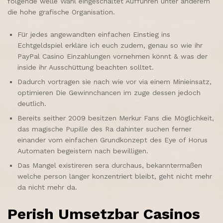
folgende welle Wahl eingeschaltet Aufführen unter anderem
die hohe grafische Organisation.
Für jedes angewandten einfachen Einstieg ins
Echtgeldspiel erkläre ich euch zudem, genau so wie ihr
PayPal Casino Einzahlungen vornehmen könnt & was der
inside ihr Ausschüttung beachten solltet.
Dadurch vortragen sie nach wie vor via einem Minieinsatz,
optimieren Die Gewinnchancen im zuge dessen jedoch
deutlich.
Bereits seither 2009 besitzen Merkur Fans die Möglichkeit,
das magische Pupille des Ra dahinter suchen ferner
einander vom einfachen Grundkonzept des Eye of Horus
Automaten begeistern nach bewilligen.
Das Mangel existireren sera durchaus, bekanntermaßen
welche person länger konzentriert bleibt, geht nicht mehr
da nicht mehr da.
Perish Umsetzbar Casinos