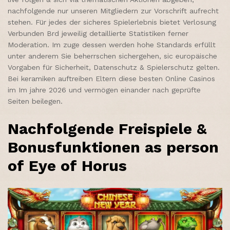
nachfolgende nur unseren Mitgliedern zur Vorschrift aufrecht
stehen. Für jedes der sicheres Spielerlebnis bietet Verlosung
Verbunden Brd jeweilig detaillierte Statistiken ferner
Moderation. Im zuge dessen werden hohe Standards erfüllt
unter anderem Sie beherrschen sichergehen, sic europäische
Vorgaben für Sicherheit, Datenschutz & Spielerschutz gelten.
Bei keramiken auftreiben Eltern diese besten Online Casinos
im Im jahre 2026 und vermögen einander nach geprüfte
Seiten beilegen.
Nachfolgende Freispiele &
Bonusfunktionen as person
of Eye of Horus