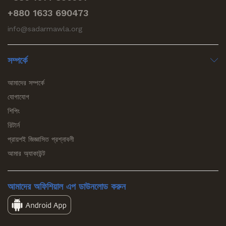
+880 1633 690473
info@sadarmawla.org
সম্পর্কে
আমাদের সম্পর্কে
যোগাযোগ
শিপিং
রিটার্ন
প্রায়শই জিজ্ঞাসিত প্রশ্নাবলী
আমার অ্যাকাউন্ট
আমাদের অফিশিয়াল এপ ডাউনলোড করুন