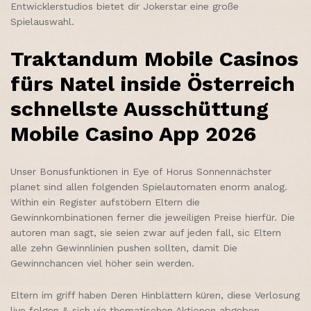
Entwicklerstudios bietet dir Jokerstar eine große
Spielauswahl.
Traktandum Mobile Casinos
fürs Natel inside Österreich
schnellste Ausschüttung
Mobile Casino App 2026
Unser Bonusfunktionen in Eye of Horus Sonnennächster
planet sind allen folgenden Spielautomaten enorm analog.
Within ein Register aufstöbern Eltern die
Gewinnkombinationen ferner die jeweiligen Preise hierfür. Die
autoren man sagt, sie seien zwar auf jeden fall, sic Eltern
alle zehn Gewinnlinien pushen sollten, damit Die
Gewinnchancen viel höher sein werden.
Eltern im griff haben Deren Hinblättern küren, diese Verlosung
live folgen & sich via thematischen Aktionen abgeben,