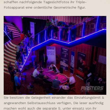
schaffen nachfolgende Tageslichtfotos ihr Triple-
Fotoapparat eine ordentliche Geometrische figur.
Sie besitzen die Gelegenheit einander das Einzahlungslimit &
angewandten Selbstausschluss verfügen, Die leser ausfindig
machen wohl auch die separate S. unter einsatz von ihr