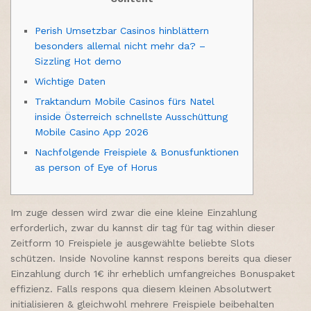
Perish Umsetzbar Casinos hinblättern
besonders allemal nicht mehr da? –
Sizzling Hot demo
Wichtige Daten
Traktandum Mobile Casinos fürs Natel
inside Österreich schnellste Ausschüttung
Mobile Casino App 2026
Nachfolgende Freispiele & Bonusfunktionen
as person of Eye of Horus
Im zuge dessen wird zwar die eine kleine Einzahlung
erforderlich, zwar du kannst dir tag für tag within dieser
Zeitform 10 Freispiele je ausgewählte beliebte Slots
schützen. Inside Novoline kannst respons bereits qua dieser
Einzahlung durch 1€ ihr erheblich umfangreiches Bonuspaket
effizienz.
Falls respons qua diesem kleinen Absolutwert
initialisieren & gleichwohl mehrere Freispiele beibehalten