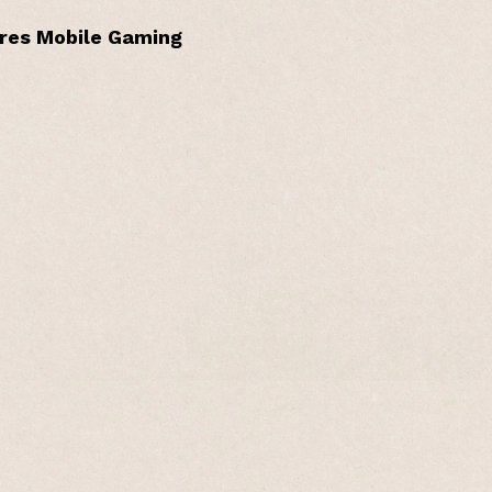
eres Mobile Gaming