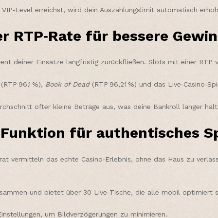
IP‑Level erreichst, wird dein Auszahlungslimit automatisch erhöh
her RTP‑Rate für bessere Gew
ozent deiner Einsätze langfristig zurückfließen. Slots mit einer R
(RTP 96,1 %),
Book of Dead
(RTP 96,21 %) und das Live‑Casino‑Sp
hschnitt öfter kleine Beträge aus, was deine Bankroll länger hält
o‑Funktion für authentisches S
rat vermitteln das echte Casino‑Erlebnis, ohne das Haus zu verla
ammen und bietet über 30 Live‑Tische, die alle mobil optimiert s
Einstellungen, um Bildverzögerungen zu minimieren.