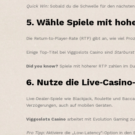
Quick Win:
Sobald du die Schwelle für den nächsten V
5. Wähle Spiele mit ho
Die Return‑to‑Player‑Rate (RTP) gibt an, wie viel Pr
Einige Top‑Titel bei Viggoslots Casino sind
Starburst
Did you know?
Spiele mit höherer RTP zahlen im Durc
6. Nutze die Live‑Casin
Live‑Dealer‑Spiele wie Blackjack, Roulette und Bacca
Verzögerungen, auch auf mobilen Geräten.
Viggoslots Casino
arbeitet mit Evolution Gaming zus
Pro Tipp:
Aktiviere die „Low‑Latency“-Option in den 