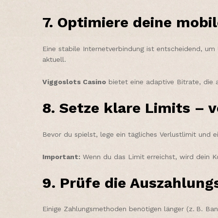
7. Optimiere deine mobil
Eine stabile Internetverbindung ist entscheidend, u
aktuell.
Viggoslots Casino
bietet eine adaptive Bitrate, die 
8. Setze klare Limits –
Bevor du spielst, lege ein tägliches Verlustlimit und 
Important:
Wenn du das Limit erreichst, wird dein Ko
9. Prüfe die Auszahlun
Einige Zahlungsmethoden benötigen länger (z. B. Ba