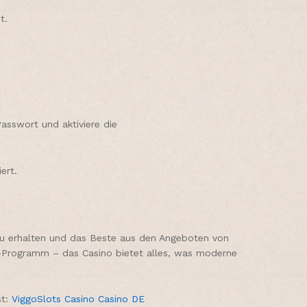
t.
asswort und aktiviere die
ert.
 zu erhalten und das Beste aus den Angeboten von
IP‑Programm – das Casino bietet alles, was moderne
st:
ViggoSlots Casino Casino DE