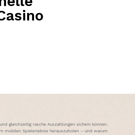
nelle
Casino
und gleichzeitig rasche Auszahlungen sichern können.
inem mobilen Spielerlebnis herauszuholen – und warum