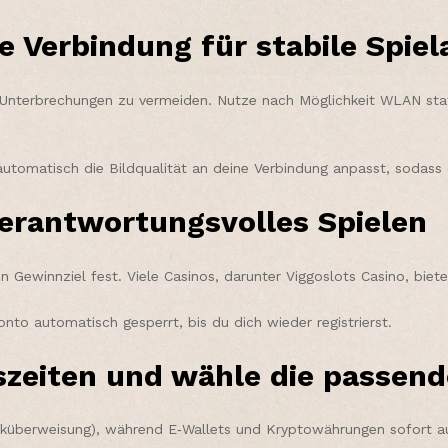
e Verbindung für stabile Spiel
m Unterbrechungen zu vermeiden. Nutze nach Möglichkeit WLAN sta
automatisch die Bildqualität an deine Verbindung anpasst, sodass d
 verantwortungsvolles Spielen
ein Gewinnziel fest. Viele Casinos, darunter Viggoslots Casino, bie
nto automatisch gesperrt, bis du dich wieder registrierst.
gszeiten und wähle die passen
nküberweisung), während E‑Wallets und Kryptowährungen sofort a