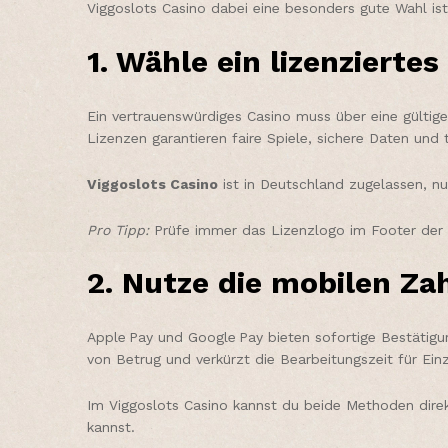
Viggoslots Casino dabei eine besonders gute Wahl ist
1. Wähle ein lizenziert
Ein vertrauenswürdiges Casino muss über eine gültig
Lizenzen garantieren faire Spiele, sichere Daten und
Viggoslots Casino
ist in Deutschland zugelassen, n
Pro Tipp:
Prüfe immer das Lizenzlogo im Footer der S
2. Nutze die mobilen Z
Apple Pay und Google Pay bieten sofortige Bestätigung
von Betrug und verkürzt die Bearbeitungszeit für Ein
Im Viggoslots Casino kannst du beide Methoden direkt
kannst.