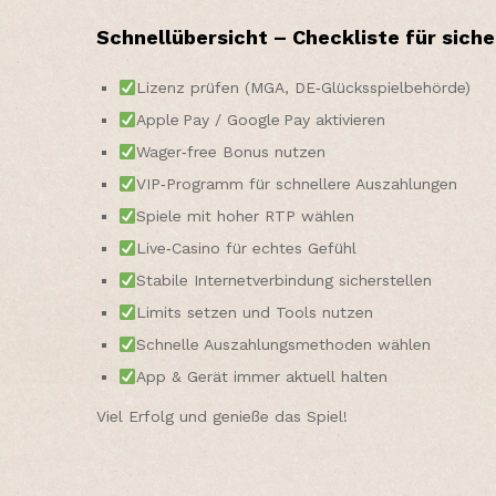
Schnellübersicht – Checkliste für sich
Lizenz prüfen (MGA, DE‑Glücksspielbehörde)
Apple Pay / Google Pay aktivieren
Wager‑free Bonus nutzen
VIP‑Programm für schnellere Auszahlungen
Spiele mit hoher RTP wählen
Live‑Casino für echtes Gefühl
Stabile Internetverbindung sicherstellen
Limits setzen und Tools nutzen
Schnelle Auszahlungsmethoden wählen
App & Gerät immer aktuell halten
Viel Erfolg und genieße das Spiel!