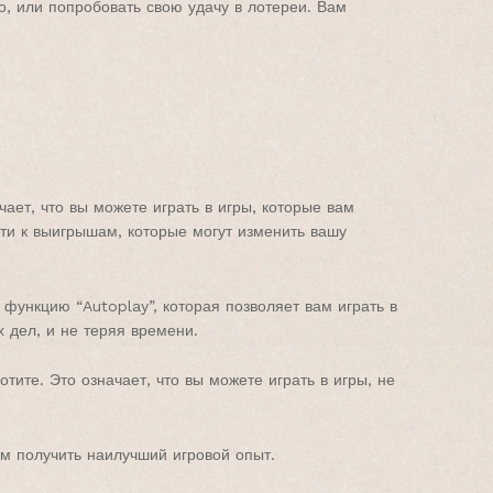
но, или попробовать свою удачу в лотереи. Вам
чает, что вы можете играть в игры, которые вам
сти к выигрышам, которые могут изменить вашу
 функцию “Autoplay”, которая позволяет вам играть в
х дел, и не теряя времени.
тите. Это означает, что вы можете играть в игры, не
ам получить наилучший игровой опыт.