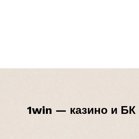
1win — казино и БК