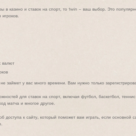
 в казино и ставок на спорт, то 1win – ваш выбор. Это популярн
 игроков.
х валют
оков
 не займет у вас много времени. Вам нужно только зарегистрирова
жностей для ставок на спорт, включая футбол, баскетбол, теннис
ход матча и многое другое.
об доступа к сайту, который поможет вам играть, если основной с
е.