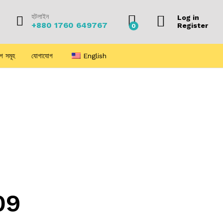
হটলাইন
Log in
+880 1760 649767
Register
0
লগ সমূহ
যোগাযোগ
English
09