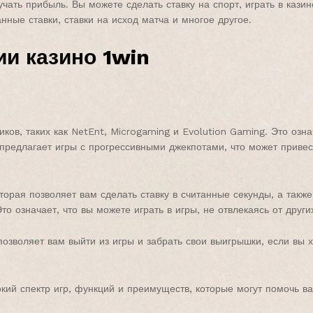
учать прибыль. Вы можете сделать ставку на спорт, играть в кази
ные ставки, ставки на исход матча и многое другое.
и казино 1win
ков, таких как NetEnt, Microgaming и Evolution Gaming. Это озна
 предлагает игры с прогрессивными джекпотами, что может приве
оторая позволяет вам сделать ставку в считанные секунды, а также
Это означает, что вы можете играть в игры, не отвлекаясь от други
позволяет вам выйти из игры и забрать свои выигрышки, если вы хо
окий спектр игр, функций и преимуществ, которые могут помочь в