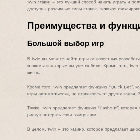
1win ставки – это лучший способ начать играть и пол
доступны различные типы ставок, включая фиксирован
Преимущества и функци
Большой выбор игр
В 1win вы можете найти игры от известных разработчи
знакомы и которые вы уже любили. Кроме того, 1win
жизнь.
Кроме того, 1win предлагает функцию “Quick Bet”, к
игры автоматически, не отвлекаясь от других задач. 
Также, 1win предлагает функцию “Cashout”, которая 
рискуя потерять свои выигрышки.
В целом, 1win – это казино, которое предлагает шир