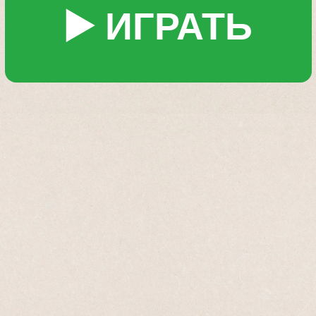
▶️ ИГРАТЬ