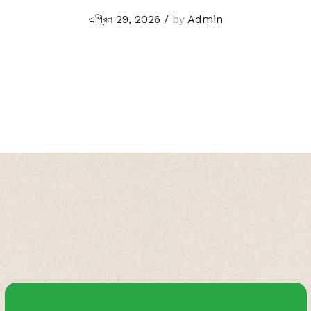
এপ্রিল 29, 2026
/
by
Admin