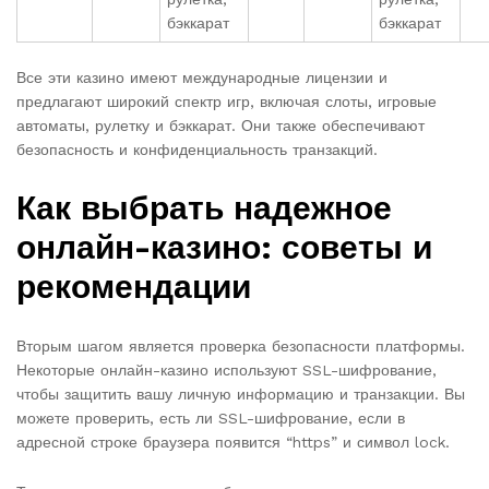
бэккарат
бэккарат
Все эти казино имеют международные лицензии и
предлагают широкий спектр игр, включая слоты, игровые
автоматы, рулетку и бэккарат. Они также обеспечивают
безопасность и конфиденциальность транзакций.
Как выбрать надежное
онлайн-казино: советы и
рекомендации
Вторым шагом является проверка безопасности платформы.
Некоторые онлайн-казино используют SSL-шифрование,
чтобы защитить вашу личную информацию и транзакции. Вы
можете проверить, есть ли SSL-шифрование, если в
адресной строке браузера появится “https” и символ lock.