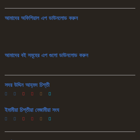
আমাদের অফিশিয়াল এপ ডাউনলোড করুন
আমাদের বই সমূহের এপ গুলো ডাউনলোড করুন
সদর উদ্দিন আহ্‌মদ চিশ্‌তী
ইমামীয়া চিশ্‌তীয়া নেজামীয়া সংঘ