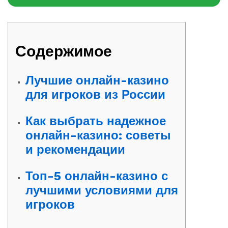
Содержимое
Лучшие онлайн-казино
для игроков из России
Как выбрать надежное
онлайн-казино: советы
и рекомендации
Топ-5 онлайн-казино с
лучшими условиями для
игроков