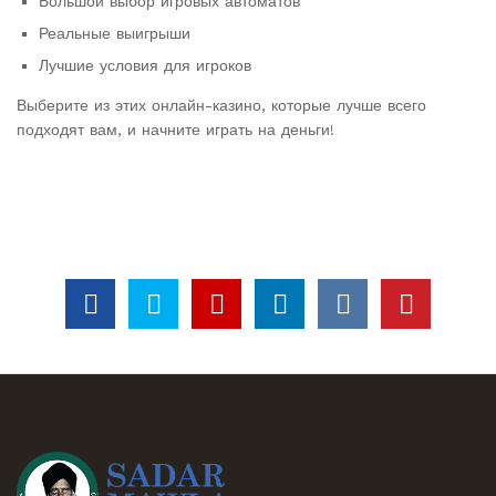
Большой выбор игровых автоматов
Реальные выигрыши
Лучшие условия для игроков
Выберите из этих онлайн-казино, которые лучше всего
подходят вам, и начните играть на деньги!