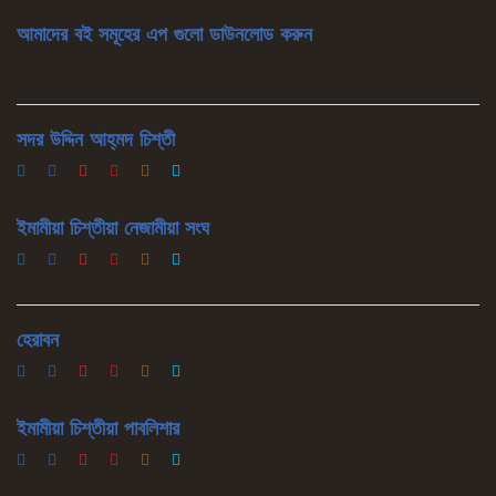
আমাদের বই সমূহের এপ গুলো ডাউনলোড করুন
সদর উদ্দিন আহ্‌মদ চিশ্‌তী
ইমামীয়া চিশ্‌তীয়া নেজামীয়া সংঘ
হেরাবন
ইমামীয়া চিশ্‌তীয়া পাবলিশার