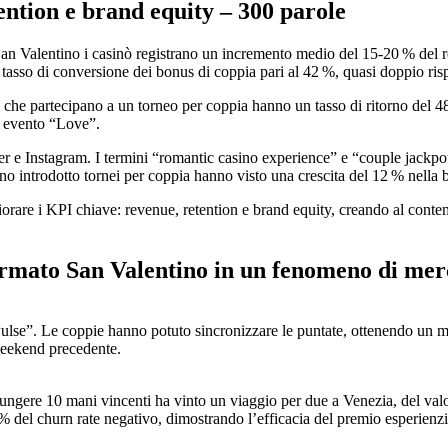
ention e brand equity – 300 parole
San Valentino i casinò registrano un incremento medio del 15‑20 % del 
sso di conversione dei bonus di coppia pari al 42 %, quasi doppio risp
ri che partecipano a un torneo per coppia hanno un tasso di ritorno del 48
n evento “Love”.
ter e Instagram. I termini “romantic casino experience” e “couple jackpo
nno introdotto tornei per coppia hanno visto una crescita del 12 % nella
gliorare i KPI chiave: revenue, retention e brand equity, creando al conte
formato San Valentino in un fenomeno di mer
Pulse”. Le coppie hanno potuto sincronizzare le puntate, ottenendo un mol
weekend precedente.
ungere 10 mani vincenti ha vinto un viaggio per due a Venezia, del valo
 del churn rate negativo, dimostrando l’efficacia del premio esperienzi