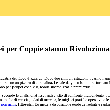
 per Coppie stanno Rivoluzionand
ndustria del gioco d’azzardo. Dopo due anni di restrizioni, i casinò hanno
amore con un pizzico di adrenalina. Le sale da gioco hanno trasformato la
ono per jackpot condivisi, bonus sincronizzati e premi “dual”.
econdo le analisi di Httpsegan.Eu, sito di confronto indipendente, i t
inamiche di crescita, i dati di mercato, le migliori pratiche operative e 
o non aams
, Httpsegan.Eu mette a disposizione guide dettagliate e ranki