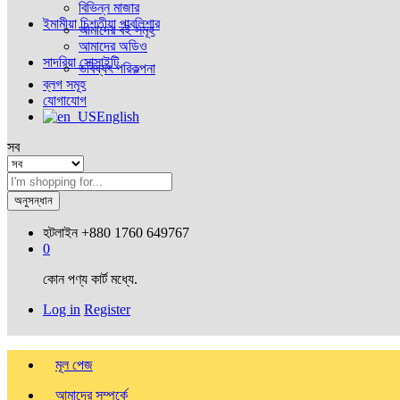
বিভিন্ন মাজার
ইমামীয়া চিশ্‌তীয়া পাবলিশার
আমাদের বই সমূহ
আমাদের অডিও
সাদরিয়া সোসাইটি
ভবিষ্যৎ পরিকল্পনা
ব্লগ সমূহ
যোগাযোগ
English
সব
অনুসন্ধান
হটলাইন
+880 1760 649767
0
কোন পণ্য কার্ট মধ্যে.
Log in
Register
মূল পেজ
আমাদের সম্পর্কে