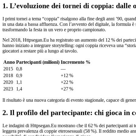
1. L’evoluzione dei tornei di coppia: dalle 
I primi tornei a tema “coppia” risalgono alla fine degli anni ’90, quan
in una data a bassa affluenza. Con l’avvento del digitale, la formula è 
trasformando la festa in un vero e proprio campionato.
Nel 2018, Httpsegan.Eu ha registrato un aumento del 12 % dei partecipa
hanno iniziato a integrare storytelling: ogni coppia riceveva una “stor
giocatori a restare più a lungo al tavolo.
Anno
Partecipanti (milioni)
Incremento %
2015
0,8
—
2018
0,9
+12 %
2020
1,1
+22 %
2023
1,4
+27 %
Il risultato è una nuova categoria di evento stagionale, capace di genera
2. Il profilo del partecipante: chi gioca in
Le indagini di Httpsegan.Eu mostrano che il 62 % dei partecipanti ai t
leggera prevalenza di coppie eterosessuali (58 %). Il reddito medio annu