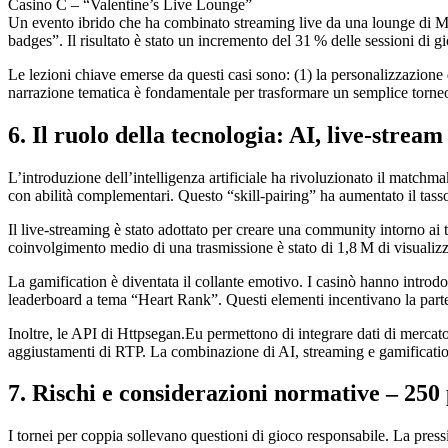
Casino C – “Valentine’s Live Lounge”
Un evento ibrido che ha combinato streaming live da una lounge di Mon
badges”. Il risultato è stato un incremento del 31 % delle sessioni di 
Le lezioni chiave emerse da questi casi sono: (1) la personalizzazione d
narrazione tematica è fondamentale per trasformare un semplice torneo
6. Il ruolo della tecnologia: AI, live‑strea
L’introduzione dell’intelligenza artificiale ha rivoluzionato il matchmak
con abilità complementari. Questo “skill‑pairing” ha aumentato il tasso
Il live‑streaming è stato adottato per creare una community intorno ai
coinvolgimento medio di una trasmissione è stato di 1,8 M di visualizza
La gamification è diventata il collante emotivo. I casinò hanno introd
leaderboard a tema “Heart Rank”. Questi elementi incentivano la partec
Inoltre, le API di Httpsegan.Eu permettono di integrare dati di mercato
aggiustamenti di RTP. La combinazione di AI, streaming e gamification 
7. Rischi e considerazioni normative – 250
I tornei per coppia sollevano questioni di gioco responsabile. La pres