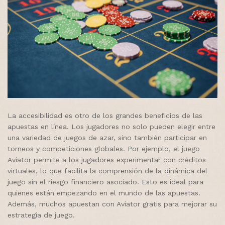
La accesibilidad es otro de los grandes beneficios de las
apuestas en línea. Los jugadores no solo pueden elegir entre
una variedad de juegos de azar, sino también participar en
torneos y competiciones globales. Por ejemplo, el juego
Aviator permite a los jugadores experimentar con créditos
virtuales, lo que facilita la comprensión de la dinámica del
juego sin el riesgo financiero asociado. Esto es ideal para
quienes están empezando en el mundo de las apuestas.
Además, muchos apuestan con Aviator gratis para mejorar su
estrategia de juego.