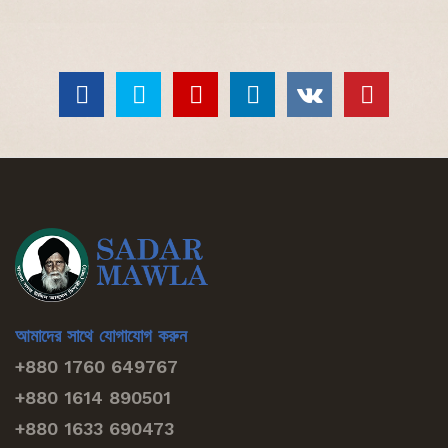
আমাদের সাথে যোগাযোগ করুন
+880 1760 649767
+880 1614 890501
+880 1633 690473