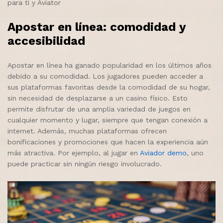
para ti y Aviator
Apostar en línea: comodidad y
accesibilidad
Apostar en línea ha ganado popularidad en los últimos años
debido a su comodidad. Los jugadores pueden acceder a
sus plataformas favoritas desde la comodidad de su hogar,
sin necesidad de desplazarse a un casino físico. Esto
permite disfrutar de una amplia variedad de juegos en
cualquier momento y lugar, siempre que tengan conexión a
internet. Además, muchas plataformas ofrecen
bonificaciones y promociones que hacen la experiencia aún
más atractiva. Por ejemplo, al jugar en
Aviador demo
, uno
puede practicar sin ningún riesgo involucrado.