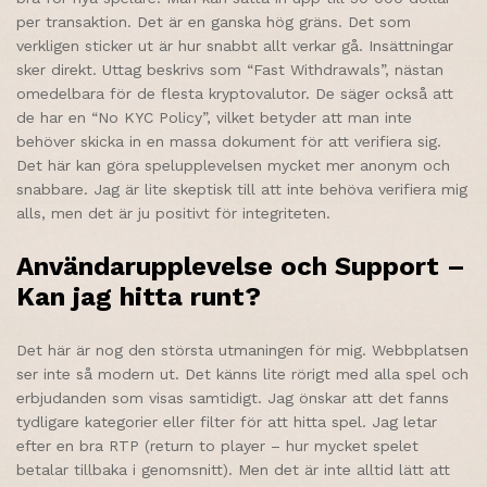
per transaktion. Det är en ganska hög gräns. Det som
verkligen sticker ut är hur snabbt allt verkar gå. Insättningar
sker direkt. Uttag beskrivs som “Fast Withdrawals”, nästan
omedelbara för de flesta kryptovalutor. De säger också att
de har en “No KYC Policy”, vilket betyder att man inte
behöver skicka in en massa dokument för att verifiera sig.
Det här kan göra spelupplevelsen mycket mer anonym och
snabbare. Jag är lite skeptisk till att inte behöva verifiera mig
alls, men det är ju positivt för integriteten.
Användarupplevelse och Support –
Kan jag hitta runt?
Det här är nog den största utmaningen för mig. Webbplatsen
ser inte så modern ut. Det känns lite rörigt med alla spel och
erbjudanden som visas samtidigt. Jag önskar att det fanns
tydligare kategorier eller filter för att hitta spel. Jag letar
efter en bra RTP (return to player – hur mycket spelet
betalar tillbaka i genomsnitt). Men det är inte alltid lätt att