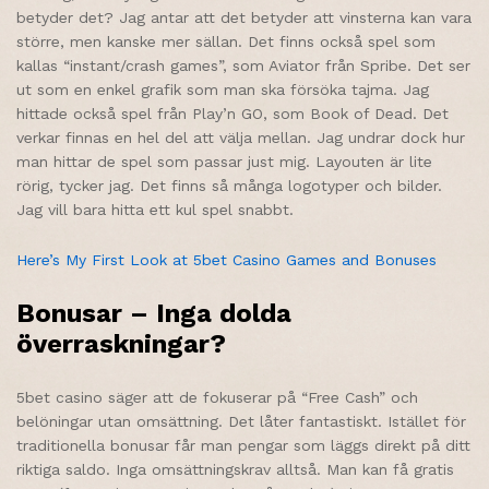
betyder det? Jag antar att det betyder att vinsterna kan vara
större, men kanske mer sällan. Det finns också spel som
kallas “instant/crash games”, som Aviator från Spribe. Det ser
ut som en enkel grafik som man ska försöka tajma. Jag
hittade också spel från Play’n GO, som Book of Dead. Det
verkar finnas en hel del att välja mellan. Jag undrar dock hur
man hittar de spel som passar just mig. Layouten är lite
rörig, tycker jag. Det finns så många logotyper och bilder.
Jag vill bara hitta ett kul spel snabbt.
Here’s My First Look at 5bet Casino Games and Bonuses
Bonusar – Inga dolda
överraskningar?
5bet casino säger att de fokuserar på “Free Cash” och
belöningar utan omsättning. Det låter fantastiskt. Istället för
traditionella bonusar får man pengar som läggs direkt på ditt
riktiga saldo. Inga omsättningskrav alltså. Man kan få gratis