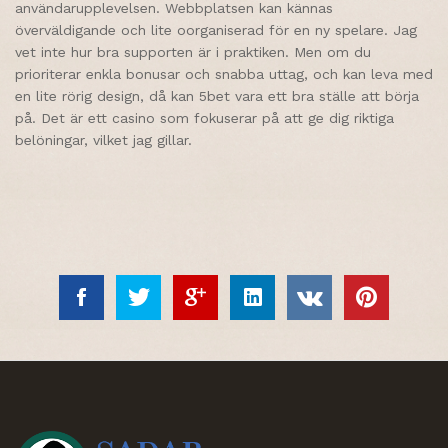
användarupplevelsen. Webbplatsen kan kännas
överväldigande och lite oorganiserad för en ny spelare. Jag
vet inte hur bra supporten är i praktiken. Men om du
prioriterar enkla bonusar och snabba uttag, och kan leva med
en lite rörig design, då kan 5bet vara ett bra ställe att börja
på. Det är ett casino som fokuserar på att ge dig riktiga
belöningar, vilket jag gillar.