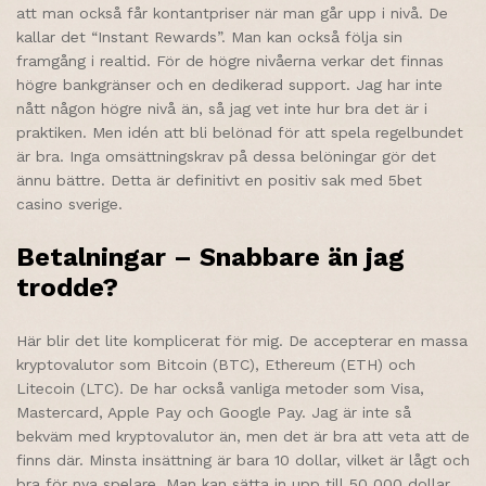
att man också får kontantpriser när man går upp i nivå. De
kallar det “Instant Rewards”. Man kan också följa sin
framgång i realtid. För de högre nivåerna verkar det finnas
högre bankgränser och en dedikerad support. Jag har inte
nått någon högre nivå än, så jag vet inte hur bra det är i
praktiken. Men idén att bli belönad för att spela regelbundet
är bra. Inga omsättningskrav på dessa belöningar gör det
ännu bättre. Detta är definitivt en positiv sak med 5bet
casino sverige.
Betalningar – Snabbare än jag
trodde?
Här blir det lite komplicerat för mig. De accepterar en massa
kryptovalutor som Bitcoin (BTC), Ethereum (ETH) och
Litecoin (LTC). De har också vanliga metoder som Visa,
Mastercard, Apple Pay och Google Pay. Jag är inte så
bekväm med kryptovalutor än, men det är bra att veta att de
finns där. Minsta insättning är bara 10 dollar, vilket är lågt och
bra för nya spelare. Man kan sätta in upp till 50 000 dollar