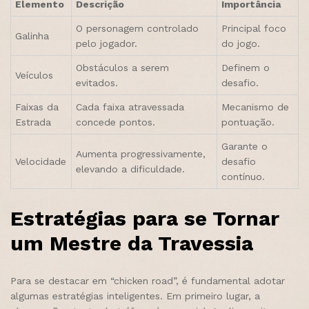
Elemento
Descrição
Importância
O personagem controlado
Principal foco
Galinha
pelo jogador.
do jogo.
Obstáculos a serem
Definem o
Veículos
evitados.
desafio.
Faixas da
Cada faixa atravessada
Mecanismo de
Estrada
concede pontos.
pontuação.
Garante o
Aumenta progressivamente,
Velocidade
desafio
elevando a dificuldade.
contínuo.
Estratégias para se Tornar
um Mestre da Travessia
Para se destacar em “chicken road”, é fundamental adotar
algumas estratégias inteligentes. Em primeiro lugar, a