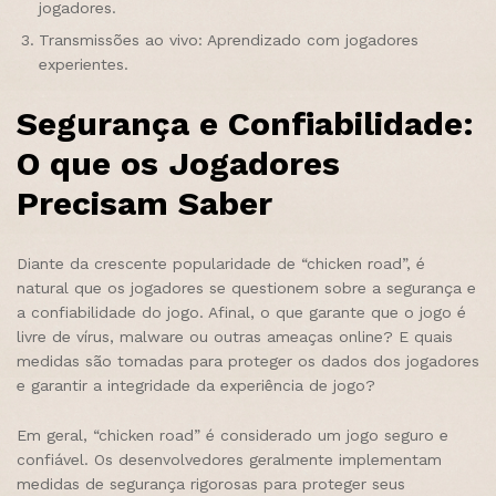
jogadores.
Transmissões ao vivo: Aprendizado com jogadores
experientes.
Segurança e Confiabilidade:
O que os Jogadores
Precisam Saber
Diante da crescente popularidade de “chicken road”, é
natural que os jogadores se questionem sobre a segurança e
a confiabilidade do jogo. Afinal, o que garante que o jogo é
livre de vírus, malware ou outras ameaças online? E quais
medidas são tomadas para proteger os dados dos jogadores
e garantir a integridade da experiência de jogo?
Em geral, “chicken road” é considerado um jogo seguro e
confiável. Os desenvolvedores geralmente implementam
medidas de segurança rigorosas para proteger seus