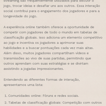
streaming são frequentemente utilizados para discutir o
jogo, trocar ideias e desafiar uns aos outros. Essa interação
social contribui para o engajamento dos jogadores e para a
longevidade do jogo.
A experiência online também oferece a oportunidade de
competir com jogadores de todo o mundo em tabelas de
classificação globais. Isso adiciona um elemento competitivo
ao jogo e incentiva os jogadores a aprimorar suas
habilidades e a buscar pontuações cada vez mais altas.
Além disso, muitos jogadores compartilham vídeos e
transmissões ao vivo de suas partidas, permitindo que
outros aprendam com suas estratégias e se divirtam
assistindo a jogadas impressionantes.
Entendendo as diferentes formas de interação,
apresentamos uma lista:
Comunidades online: Fóruns e redes sociais.
Tabelas de classificação globais: Competição com outros