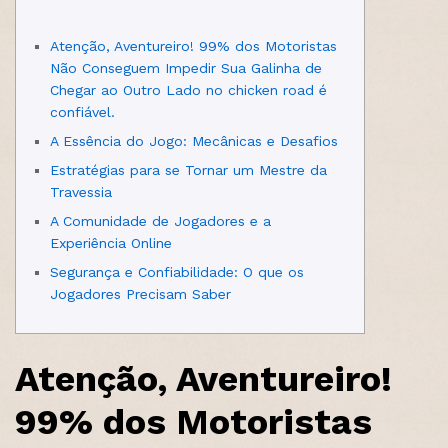
Atenção, Aventureiro! 99% dos Motoristas
Não Conseguem Impedir Sua Galinha de
Chegar ao Outro Lado no chicken road é
confiável.
A Essência do Jogo: Mecânicas e Desafios
Estratégias para se Tornar um Mestre da
Travessia
A Comunidade de Jogadores e a
Experiência Online
Segurança e Confiabilidade: O que os
Jogadores Precisam Saber
Atenção, Aventureiro!
99% dos Motoristas