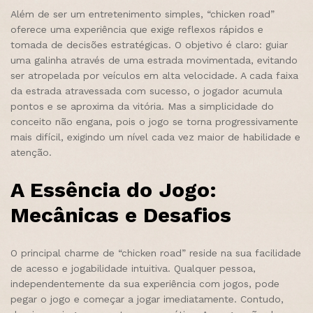
Além de ser um entretenimento simples, “chicken road”
oferece uma experiência que exige reflexos rápidos e
tomada de decisões estratégicas. O objetivo é claro: guiar
uma galinha através de uma estrada movimentada, evitando
ser atropelada por veículos em alta velocidade. A cada faixa
da estrada atravessada com sucesso, o jogador acumula
pontos e se aproxima da vitória. Mas a simplicidade do
conceito não engana, pois o jogo se torna progressivamente
mais difícil, exigindo um nível cada vez maior de habilidade e
atenção.
A Essência do Jogo:
Mecânicas e Desafios
O principal charme de “chicken road” reside na sua facilidade
de acesso e jogabilidade intuitiva. Qualquer pessoa,
independentemente da sua experiência com jogos, pode
pegar o jogo e começar a jogar imediatamente. Contudo,