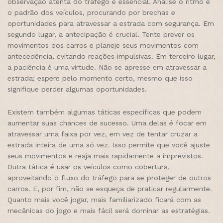
observação atenta do tráfego é essencial. Analise o ritmo e
o padrão dos veículos, procurando por brechas e
oportunidades para atravessar a estrada com segurança. Em
segundo lugar, a antecipação é crucial. Tente prever os
movimentos dos carros e planeje seus movimentos com
antecedência, evitando reações impulsivas. Em terceiro lugar,
a paciência é uma virtude. Não se apresse em atravessar a
estrada; espere pelo momento certo, mesmo que isso
signifique perder algumas oportunidades.
Existem também algumas táticas específicas que podem
aumentar suas chances de sucesso. Uma delas é focar em
atravessar uma faixa por vez, em vez de tentar cruzar a
estrada inteira de uma só vez. Isso permite que você ajuste
seus movimentos e reaja mais rapidamente a imprevistos.
Outra tática é usar os veículos como cobertura,
aproveitando o fluxo do tráfego para se proteger de outros
carros. E, por fim, não se esqueça de praticar regularmente.
Quanto mais você jogar, mais familiarizado ficará com as
mecânicas do jogo e mais fácil será dominar as estratégias.