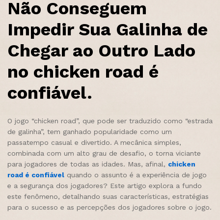
Não Conseguem
Impedir Sua Galinha de
Chegar ao Outro Lado
no chicken road é
confiável.
O jogo “chicken road”, que pode ser traduzido como “estrada
de galinha”, tem ganhado popularidade como um
passatempo casual e divertido. A mecânica simples,
combinada com um alto grau de desafio, o torna viciante
para jogadores de todas as idades. Mas, afinal,
chicken
road é confiável
quando o assunto é a experiência de jogo
e a segurança dos jogadores? Este artigo explora a fundo
este fenômeno, detalhando suas características, estratégias
para o sucesso e as percepções dos jogadores sobre o jogo.