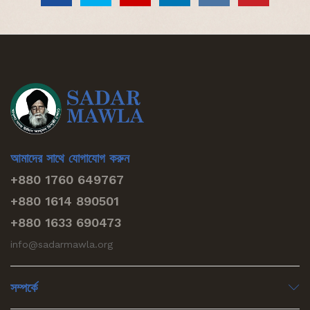
আমাদের সাথে যোগাযোগ করুন
+880 1760 649767
+880 1614 890501
+880 1633 690473
info@sadarmawla.org
সম্পর্কে