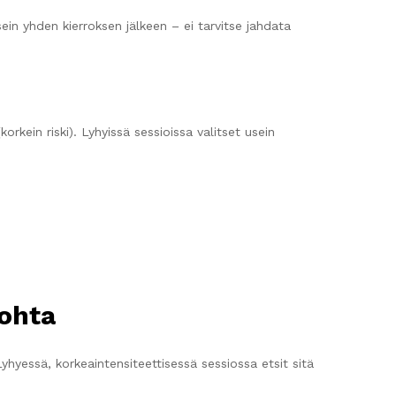
ein yhden kierroksen jälkeen – ei tarvitse jahdata
rkein riski). Lyhyissä sessioissa valitset usein
kohta
Lyhyessä, korkeaintensiteettisessä sessiossa etsit sitä