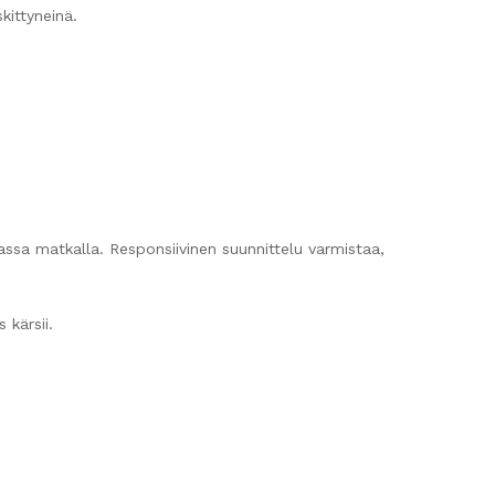
kittyneinä.
nassa matkalla. Responsiivinen suunnittelu varmistaa,
 kärsii.