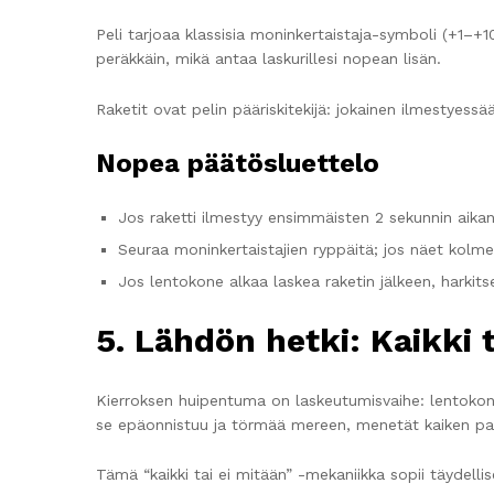
Peli tarjoaa klassisia moninkertaistaja-symboli (+1–+1
peräkkäin, mikä antaa laskurillesi nopean lisän.
Raketit ovat pelin pääriskitekijä: jokainen ilmestyess
Nopea päätösluettelo
Jos raketti ilmestyy ensimmäisten 2 sekunnin aikana
Seuraa moninkertaistajien ryppäitä; jos näet kolme
Jos lentokone alkaa laskea raketin jälkeen, harkits
5. Lähdön hetki: Kaikki 
Kierroksen huipentuma on laskeutumisvaihe: lentokone
se epäonnistuu ja törmää mereen, menetät kaiken pa
Tämä “kaikki tai ei mitään” -mekaniikka sopii täydellis