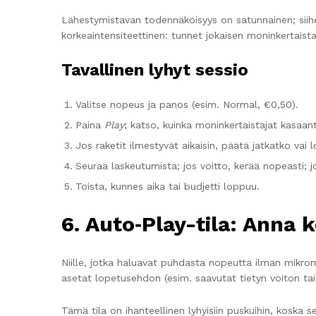
Lähestymistavan todennäköisyys on satunnainen; siihe
korkeaintensiteettinen: tunnet jokaisen moninkertaista
Tavallinen lyhyt sessio
Valitse nopeus ja panos (esim. Normal, €0,50).
Paina
Play
; katso, kuinka moninkertaistajat kasaan
Jos raketit ilmestyvät aikaisin, päätä jatkatko vai 
Seuraa laskeutumista; jos voitto, kerää nopeasti; jo
Toista, kunnes aika tai budjetti loppuu.
6. Auto‑Play-tila: Anna
Niille, jotka haluavat puhdasta nopeutta ilman mikr
asetat lopetusehdon (esim. saavutat tietyn voiton tai 
Tämä tila on ihanteellinen lyhyisiin puskuihin, koska