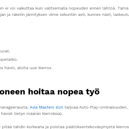
n ei voi vaikuttaa kuin valitsemalla nopeuden ennen lähtöä. Tämä t
jan ja raketin jännityksen viime sekuntiin asti, kunnes näet, laske
tuvat.
lopetatko.
s häviö, aloita uusi kierros.
 koneen hoitaa nopea työ
omanageerausta,
Avia Masters slot
tarjoaa Auto‑Play-ominaisuuden, j
häviät tietyn määrän kierroksia).
 se pitää tahdin korkeana ja poistaa päätöksentekoväsymystä kierros