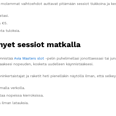
 molemmat vaihtoehdot auttavat pitämään sessiot tiukkoina ja kes
stasi.
ä €5.
ta tuloksia.
hyet sessiot matkalla
äynnistää
Avia Masters slot
-pelin puhelimellasi jonottaessasi tai ju
ttaaksesi nopeuden, kosketa uudelleen käynnistääksesi.
inkertaistajat ja raketit heti pienelläkin näytöllä ilman, että selkeys
alla verkolla.
aa nopeissa kierroksissa.
ilman latauksia.