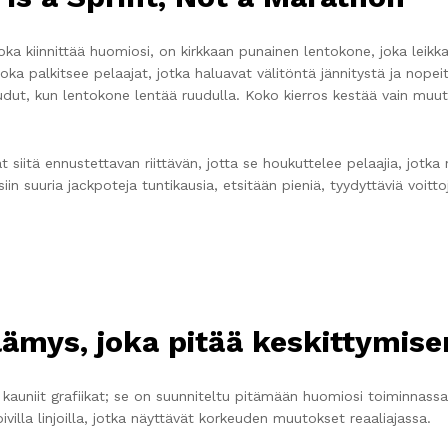
oka kiinnittää huomiosi, on kirkkaan punainen lentokone, joka leikka
joka palkitsee pelaajat, jotka haluavat välitöntä jännitystä ja nope
oudut, kun lentokone lentää ruudulla. Koko kierros kestää vain mu
 siitä ennustettavan riittävän, jotta se houkuttelee pelaajia, jotka 
iin suuria jackpoteja tuntikausia, etsitään pieniä, tyydyttäviä voitto
elämys, joka pitää keskittymise
kauniit grafiikat; se on suunniteltu pitämään huomiosi toiminnassa
villa linjoilla, jotka näyttävät korkeuden muutokset reaaliajassa.