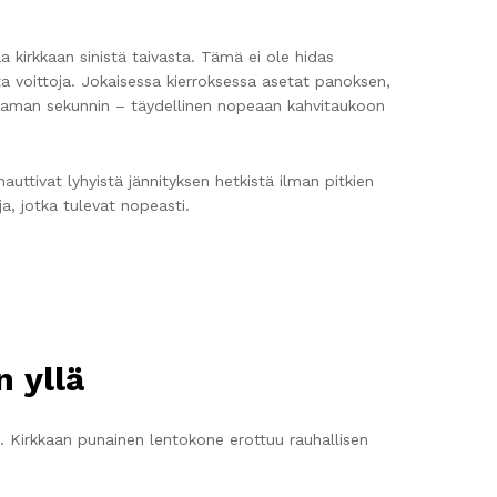
a kirkkaan sinistä taivasta. Tämä ei ole hidas
ita voittoja. Jokaisessa kierroksessa asetat panoksen,
utaman sekunnin – täydellinen nopeaan kahvitaukoon
nauttivat lyhyistä jännityksen hetkistä ilman pitkien
ja, jotka tulevat nopeasti.
n yllä
. Kirkkaan punainen lentokone erottuu rauhallisen