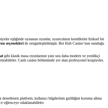
iyeler eşliğinde oynanan oyunlar, oyuncuların kendilerini fiziksel bir
yun seçenekleri
ile zenginleştirilmiştir. Bet Hub Casino’nun sunduğu
at
gibi klasik masa oyunlarının yanı sıra daha modern ve yenilikçi
rtırabilirler. Canlı casino bölümünde yer alan profesyonel krupiyeler,
 denetlenen platform, kullanıcı bilgilerinin gizliliğini koruma altına
ce eğlenceye odaklanabilirler.