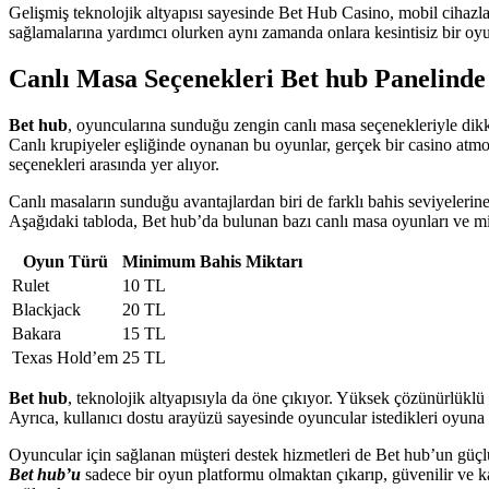
Gelişmiş teknolojik altyapısı sayesinde Bet Hub Casino, mobil cihazl
sağlamalarına yardımcı olurken aynı zamanda onlara kesintisiz bir oyu
Canlı Masa Seçenekleri Bet hub Panelinde
Bet hub
, oyuncularına sunduğu zengin canlı masa seçenekleriyle dikk
Canlı krupiyeler eşliğinde oynanan bu oyunlar, gerçek bir casino atmos
seçenekleri arasında yer alıyor.
Canlı masaların sunduğu avantajlardan biri de farklı bahis seviyeler
Aşağıdaki tabloda, Bet hub’da bulunan bazı canlı masa oyunları ve mi
Oyun Türü
Minimum Bahis Miktarı
Rulet
10 TL
Blackjack
20 TL
Bakara
15 TL
Texas Hold’em
25 TL
Bet hub
, teknolojik altyapısıyla da öne çıkıyor. Yüksek çözünürlüklü 
Ayrıca, kullanıcı dostu arayüzü sayesinde oyuncular istedikleri oyuna 
Oyuncular için sağlanan müşteri destek hizmetleri de Bet hub’un güçlü y
Bet hub’u
sadece bir oyun platformu olmaktan çıkarıp, güvenilir ve ka