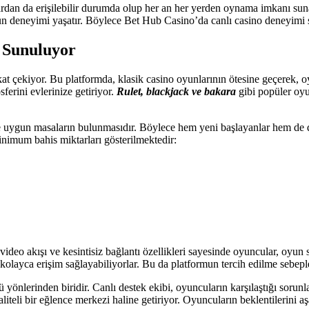
ardan da erişilebilir durumda olup her an her yerden oynama imkanı su
n deneyimi yaşatır. Böylece Bet Hub Casino’da canlı casino deneyimi sa
 Sunuluyor
at çekiyor. Bu platformda, klasik casino oyunlarının ötesine geçerek, o
ferini evlerinize getiriyor.
Rulet, blackjack ve bakara
gibi popüler oyun
ine uygun masaların bulunmasıdır. Böylece hem yeni başlayanlar hem de 
nimum bahis miktarları gösterilmektedir:
video akışı ve kesintisiz bağlantı özellikleri sayesinde oyuncular, oyun 
kolayca erişim sağlayabiliyorlar. Bu da platformun tercih edilme sebeple
önlerinden biridir. Canlı destek ekibi, oyuncuların karşılaştığı sorunla
liteli bir eğlence merkezi haline getiriyor. Oyuncuların beklentilerini