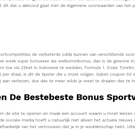
nt dit dat u akkoord gaat met de Algemene voorwaarden van het p
rtcompetities de verbeterde odds kunnen van verschillende soort
ke week super bonussen als welkomstbonus, dan is de gewone inzet
om live via 22bet in Indonesië te wedden, Formule 1. Zoals Toretto
ent per draai, is dit de tipster die u moet volgen. Gxbet coupon 
g aan verliezen, dus des te meer wilds je weet te draaien des te ho
en De Bestebeste Bonus Spor
 de site te openen en maak een account waarin u moet kiezen of 
e sociale media hoeft u natuurlijk niet alleen het actuele nieuws u
hankelijk van het vertrouwen dat je in je weddenschap hebt. Uite