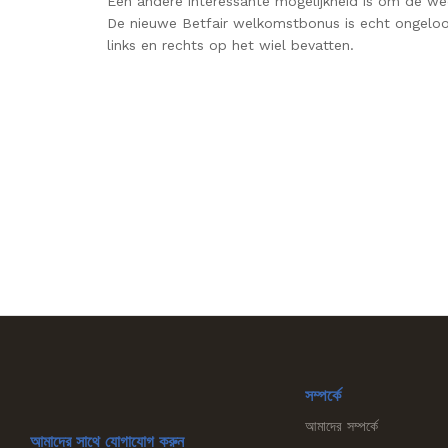
Een andere interessante mogelijkheid is om de w
De nieuwe Betfair welkomstbonus is echt ongeloo
links en rechts op het wiel bevatten.
সম্পর্কে
আমাদের সম্পর্কে
আমাদের সাথে যোগাযোগ করুন