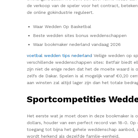
de verkoop van de speler voor het contract, beteke
de online gokindustrie reguleert.
Waar Wedden Op Basketbal
Beste wedden sites bonus weddenschappen
Waar bookmaker nederland vandaag 2026
voetbal wedden tips nederland
Veilige wedden op spo
verschillende weddenschappen sites: Betfair biedt el
zijn niet de enige reden dat het de moeite waard is 
zelfs de Dakar. Spelen is al mogelijk vanaf €0,20 c
aan winsten zal altijd lager zijn dan het totale bedra
Sportcompetities Wedd
Het eerste wat je moet doen in deze bookmaker is om
dollars, houder van een perfect record van 18-0. Op d
toegang tot bijna het gehele weddenschap aanbod, af
wordt herkend als dezelfde familie-eenheid.