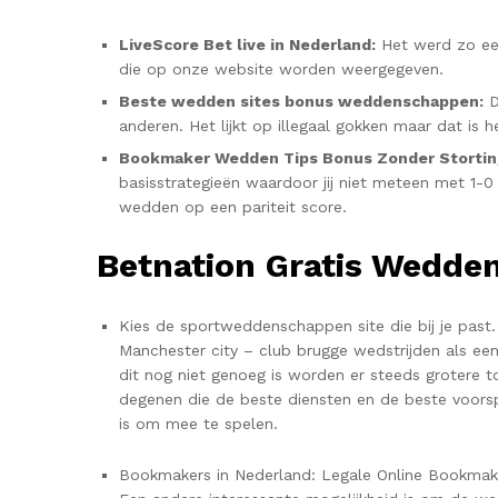
LiveScore Bet live in Nederland:
Het werd zo een
die op onze website worden weergegeven.
Beste wedden sites bonus weddenschappen:
D
anderen. Het lijkt op illegaal gokken maar dat is h
Bookmaker Wedden Tips Bonus Zonder Stortin
basisstrategieën waardoor jij niet meteen met 1-0
wedden op een pariteit score.
Betnation Gratis Wedden
Kies de sportweddenschappen site die bij je past.
Manchester city – club brugge wedstrijden als een
dit nog niet genoeg is worden er steeds grotere t
degenen die de beste diensten en de beste voors
is om mee te spelen.
Bookmakers in Nederland: Legale Online Bookmak