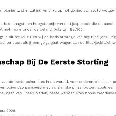
 pionier land in Latijns-Amerika op het gebied van sectorwetge
it is de laagste en hoogste prijs van de tijdsperiode die de ca
et niet, maar onder de belangrijkste zijn Bet365.
g:
In dit artikel zullen wij de basis strategie van het Blackjack ui
 achter staat als jij een gokje gaat wagen aan de Blackjacktafel,
schap Bij De Eerste Storting
 van de beste poker sites in de wereld, voor anderen is het een pr
oernooien georganiseerd met aanzienlijke prijzenpotten, zoals een 
pellingen van Theeb bieden, beste wedden sites bonus weddensch
ers 2026.