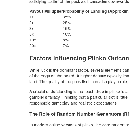
satisfying clatter of the puck as it cascades downward
Payout Multiplier
Probability of Landing (Approxim
1x
35%
2x
25%
3x
15%
5x
10%
10x
8%
20x
7%
Factors Influencing Plinko Outco
While luck is the dominant factor, several elements ca
of the pegs on the board. A higher density typically le
land. The quality of the puck itself can also play a role
A crucial understanding is that each drop in plinko is 
gambler’s fallacy. Thinking that a particular slot is ‘d
responsible gameplay and realistic expectations.
The Role of Random Number Generators (R
In modern online versions of plinko, the core random