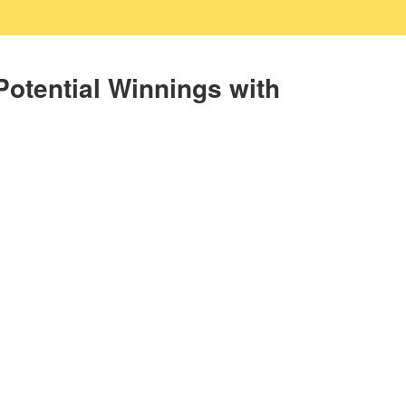
Potential Winnings with