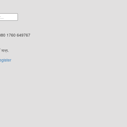
880 1760 649767
 মধ্যে.
gister