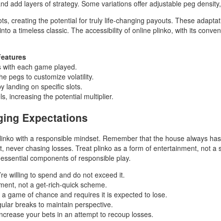
dd layers of strategy. Some variations offer adjustable peg density, a
s, creating the potential for truly life-changing payouts. These adapt
into a timeless classic. The accessibility of online plinko, with its co
eatures
s with each game played.
he pegs to customize volatility.
 landing on specific slots.
, increasing the potential multiplier.
ing Expectations
 plinko with a responsible mindset. Remember that the house always has
t, never chasing losses. Treat plinko as a form of entertainment, not 
 essential components of responsible play.
e willing to spend and do not exceed it.
ment, not a get-rich-quick scheme.
 a game of chance and requires it is expected to lose.
ular breaks to maintain perspective.
increase your bets in an attempt to recoup losses.