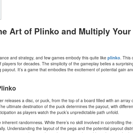
 Art of Plinko and Multiply Your
chance and strategy, and few games embody this quite like
plinko
. This 
f players for decades. The simplicity of the gameplay belies a surpris
payout. It’s a game that embodies the excitement of potential gain and
linko
yer releases a disc, or puck, from the top of a board filled with an arra
The ultimate destination of the puck determines the payout, with differen
icipation as players watch the puck’s unpredictable path unfold.
 inherent randomness. While there’s no skill involved in controlling the pu
lly. Understanding the layout of the pegs and the potential payout distr