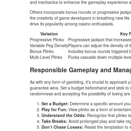
and mechanics to enhance the gameplay experience and a
Others incorporate bonus rounds or progressive jackpot
the creativity of game developers in breathing new life 
drive its popularity among casino enthusiasts.
Variation
Key F
Progressive Plinko
Progressive jackpot that increase
Variable Peg Density
Players can adjust the density of t
Bonus Plinko
Includes bonus rounds triggered by
Multi-Level Plinko
Pucks cascade down multiple levels
Responsible Gameplay and Manag
As with any form of gambling, it’s crucial to approach
guarantee wins. Set a budget beforehand and stick to i
randomness and accepting the possibility of losing are
Set a Budget:
Determine a specific amount you’r
Play for Fun:
View plinko as a form of entertain
Understand the Odds:
Recognize that plinko is
Take Breaks:
Avoid prolonged play and take reg
Don’t Chase Losses:
Resist the temptation to 