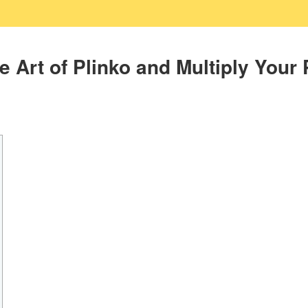
Art of Plinko and Multiply Your 