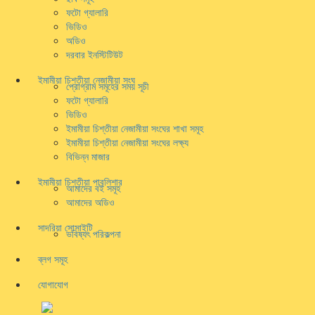
ফটো গ্যালারি
ভিডিও
অডিও
দরবার ইনস্টিটিউট
ইমামীয়া চিশ্‌তীয়া নেজামীয়া সংঘ
প্রোগ্রাম সমূহের সময় সূচী
ফটো গ্যালারি
ভিডিও
ইমামীয়া চিশ্‌তীয়া নেজামীয়া সংঘের শাখা সমূহ
ইমামীয়া চিশ্‌তীয়া নেজামীয়া সংঘের লক্ষ্য
বিভিন্ন মাজার
ইমামীয়া চিশ্‌তীয়া পাবলিশার
আমাদের বই সমূহ
আমাদের অডিও
সাদরিয়া সোসাইটি
ভবিষ্যৎ পরিকল্পনা
ব্লগ সমূহ
যোগাযোগ