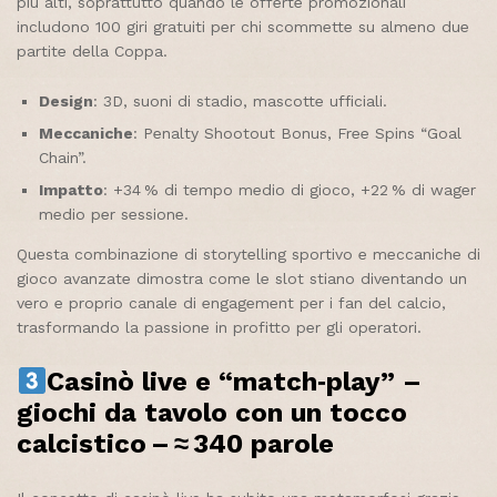
più alti, soprattutto quando le offerte promozionali
includono 100 giri gratuiti per chi scommette su almeno due
partite della Coppa.
Design
: 3D, suoni di stadio, mascotte ufficiali.
Meccaniche
: Penalty Shootout Bonus, Free Spins “Goal
Chain”.
Impatto
: +34 % di tempo medio di gioco, +22 % di wager
medio per sessione.
Questa combinazione di storytelling sportivo e meccaniche di
gioco avanzate dimostra come le slot stiano diventando un
vero e proprio canale di engagement per i fan del calcio,
trasformando la passione in profitto per gli operatori.
Casinò live e “match‑play” –
giochi da tavolo con un tocco
calcistico – ≈ 340 parole