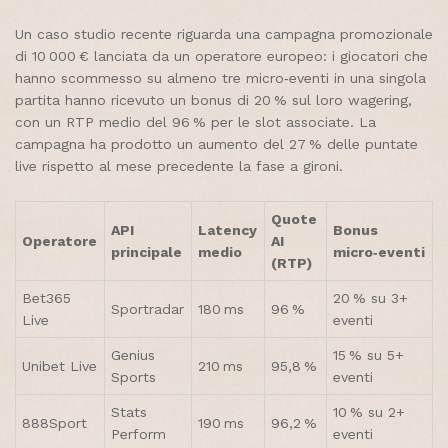
Un caso studio recente riguarda una campagna promozionale
di 10 000 € lanciata da un operatore europeo: i giocatori che
hanno scommesso su almeno tre micro‑eventi in una singola
partita hanno ricevuto un bonus di 20 % sul loro wagering,
con un RTP medio del 96 % per le slot associate. La
campagna ha prodotto un aumento del 27 % delle puntate
live rispetto al mese precedente la fase a gironi.
Quote
API
Latency
Bonus
Operatore
AI
principale
medio
micro‑eventi
(RTP)
Bet365
20 % su 3+
Sportradar
180 ms
96 %
Live
eventi
Genius
15 % su 5+
Unibet Live
210 ms
95,8 %
Sports
eventi
Stats
10 % su 2+
888Sport
190 ms
96,2 %
Perform
eventi