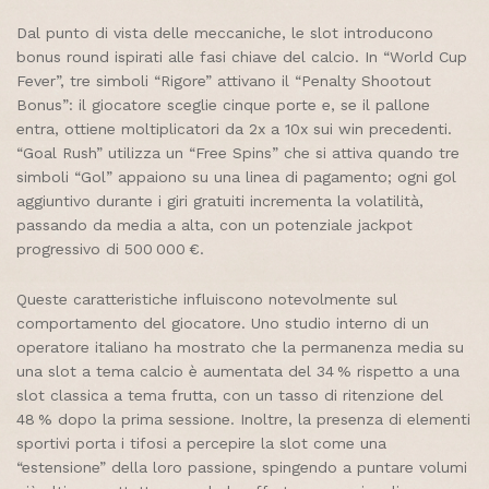
Dal punto di vista delle meccaniche, le slot introducono
bonus round ispirati alle fasi chiave del calcio. In “World Cup
Fever”, tre simboli “Rigore” attivano il “Penalty Shootout
Bonus”: il giocatore sceglie cinque porte e, se il pallone
entra, ottiene moltiplicatori da 2x a 10x sui win precedenti.
“Goal Rush” utilizza un “Free Spins” che si attiva quando tre
simboli “Gol” appaiono su una linea di pagamento; ogni gol
aggiuntivo durante i giri gratuiti incrementa la volatilità,
passando da media a alta, con un potenziale jackpot
progressivo di 500 000 €.
Queste caratteristiche influiscono notevolmente sul
comportamento del giocatore. Uno studio interno di un
operatore italiano ha mostrato che la permanenza media su
una slot a tema calcio è aumentata del 34 % rispetto a una
slot classica a tema frutta, con un tasso di ritenzione del
48 % dopo la prima sessione. Inoltre, la presenza di elementi
sportivi porta i tifosi a percepire la slot come una
“estensione” della loro passione, spingendo a puntare volumi