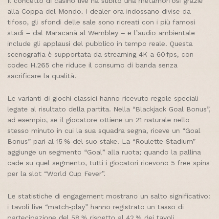
Il concetto di casinò live ha subito una metamorfosi grazie
alla Coppa del Mondo. I dealer ora indossano divise da
tifoso, gli sfondi delle sale sono ricreati con i più famosi
stadi – dal Maracanà al Wembley – e l’audio ambientale
include gli applausi del pubblico in tempo reale. Questa
scenografia è supportata da streaming 4K a 60 fps, con
codec H.265 che riduce il consumo di banda senza
sacrificare la qualità.
Le varianti di giochi classici hanno ricevuto regole speciali
legate al risultato della partita. Nella “Blackjack Goal Bonus”,
ad esempio, se il giocatore ottiene un 21 naturale nello
stesso minuto in cui la sua squadra segna, riceve un “Goal
Bonus” pari al 15 % del suo stake. La “Roulette Stadium”
aggiunge un segmento “Goal” alla ruota; quando la pallina
cade su quel segmento, tutti i giocatori ricevono 5 free spins
per la slot “World Cup Fever”.
Le statistiche di engagement mostrano un salto significativo:
i tavoli live “match‑play” hanno registrato un tasso di
partecipazione del 58 % rispetto al 42 % dei tavoli