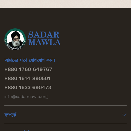
আমাদের সাথে যোগাযোগ করুন
+880 1760 649767
+880 1614 890501
+880 1633 690473
info@sadarmawla.org
সম্পর্কে