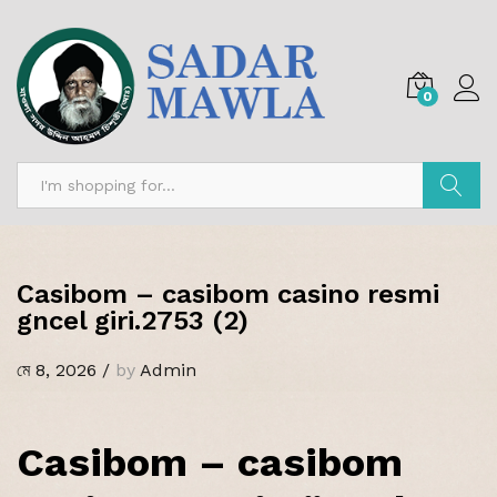
0
অনুসন্ধান
Casibom – casibom casino resmi
gncel giri.2753 (2)
মে 8, 2026
/
by
Admin
Casibom – casibom