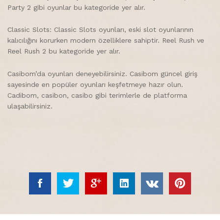
Party 2 gibi oyunlar bu kategoride yer alır.
Classic Slots: Classic Slots oyunları, eski slot oyunlarının
kalıcılığını korurken modern özelliklere sahiptir. Reel Rush ve
Reel Rush 2 bu kategoride yer alır.
Casibom’da oyunları deneyebilirsiniz. Casibom güncel giriş
sayesinde en popüler oyunları keşfetmeye hazır olun.
Cadibom, casibon, casibo gibi terimlerle de platforma
ulaşabilirsiniz.