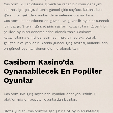
Casibom, kullanıcılarına güvenli ve rahat bir oyun deneyimi
sunmak için çalışır. Sitenin güncel giriş sayfası, kullanıcıların
güvenli bir şekilde oyunları denemelerine olanak tanır.
Casibom, kullanıcılarına en güvenli ve güvenilir oyunlar sunmak
için çalışır. Sitenin güncel giriş sayfası, kullanıcıların güvenli bir
şekilde oyunları denemelerine olanak tanır. Casibom,
kullanıcılarına en iyi deneyim sunmak için sürekli olarak
geliştirilir ve yenilenir. Sitenin güncel giriş sayfası, kullanıcıların
en güncel oyunları denemelerine olanak tanır.
Casibom Kasino’da
Oynanabilecek En Popüler
Oyunlar
Casibom 158 giriş sayesinde oyunları deneyebilirsiniz. Bu
platformda en popüler oyunlardan bazıları:
Slot Oyunları: Casibom’da geniş bir slot oyunları kataloğu