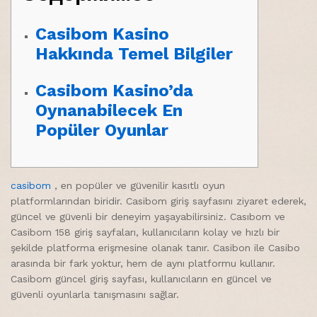
Casibom Kasino
Hakkında Temel Bilgiler
Casibom Kasino’da
Oynanabilecek En
Popüler Oyunlar
casibom
, en popüler ve güvenilir kasıtlı oyun
platformlarından biridir. Casibom giriş sayfasını ziyaret ederek,
güncel ve güvenli bir deneyim yaşayabilirsiniz. Casıbom ve
Casibom 158 giriş sayfaları, kullanıcıların kolay ve hızlı bir
şekilde platforma erişmesine olanak tanır. Casibon ile Casibo
arasında bir fark yoktur, hem de aynı platformu kullanır.
Casibom güncel giriş sayfası, kullanıcıların en güncel ve
güvenli oyunlarla tanışmasını sağlar.