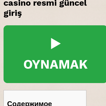
casino resmi güncel
giriş
▶️
OYNAMAK
Содержимое