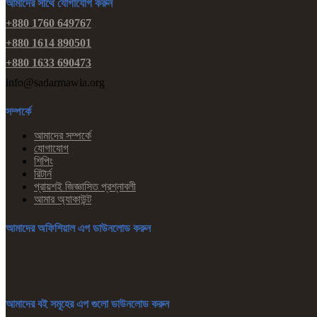
আমাদের সাথে যোগাযোগ করুন
+880 1760 649767
+880 1614 890501
+880 1633 690473
info@sadarmawla.org
সম্পর্কে
আমাদের সম্পর্কে
যোগাযোগ
শিপিং
রিটার্ন
প্রায়শই জিজ্ঞাসিত প্রশ্নাবলী
আমার অ্যাকাউন্ট
আমাদের অফিশিয়াল এপ ডাউনলোড করুন
আমাদের বই সমূহের এপ গুলো ডাউনলোড করুন