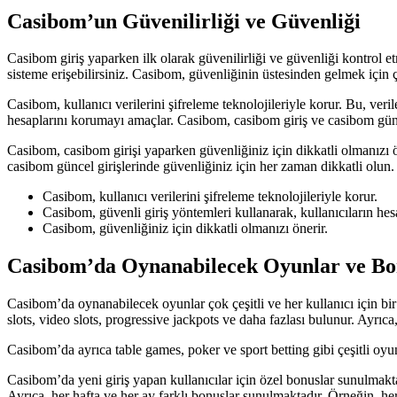
Casibom’un Güvenilirliği ve Güvenliği
Casibom giriş yaparken ilk olarak güvenilirliği ve güvenliği kontrol e
sisteme erişebilirsiniz. Casibom, güvenliğinin üstesinden gelmek için çe
Casibom, kullanıcı verilerini şifreleme teknolojileriyle korur. Bu, verile
hesaplarını korumayı amaçlar. Casibom, casibom giriş ve casibom güncel
Casibom, casibom girişi yaparken güvenliğiniz için dikkatli olmanızı ö
casibom güncel girişlerinde güvenliğiniz için her zaman dikkatli olun.
Casibom, kullanıcı verilerini şifreleme teknolojileriyle korur.
Casibom, güvenli giriş yöntemleri kullanarak, kullanıcıların hesa
Casibom, güvenliğiniz için dikkatli olmanızı önerir.
Casibom’da Oynanabilecek Oyunlar ve Bo
Casibom’da oynanabilecek oyunlar çok çeşitli ve her kullanıcı için bir 
slots, video slots, progressive jackpots ve daha fazlası bulunur. Ayrıc
Casibom’da ayrıca table games, poker ve sport betting gibi çeşitli oyu
Casibom’da yeni giriş yapan kullanıcılar için özel bonuslar sunulmaktadı
Ayrıca, her hafta ve her ay farklı bonuslar sunulmaktadır. Örneğin, her