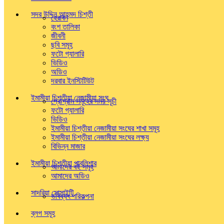
সদর উদ্দিন আহ্‌মদ চিশ্‌তী
হেরাবন
বংশ তালিকা
জীবনী
ছবি সমূহ
ফটো গ্যালারি
ভিডিও
অডিও
দরবার ইনস্টিটিউট
ইমামীয়া চিশ্‌তীয়া নেজামীয়া সংঘ
প্রোগ্রাম সমূহের সময় সূচী
ফটো গ্যালারি
ভিডিও
ইমামীয়া চিশ্‌তীয়া নেজামীয়া সংঘের শাখা সমূহ
ইমামীয়া চিশ্‌তীয়া নেজামীয়া সংঘের লক্ষ্য
বিভিন্ন মাজার
ইমামীয়া চিশ্‌তীয়া পাবলিশার
আমাদের বই সমূহ
আমাদের অডিও
সাদরিয়া সোসাইটি
ভবিষ্যৎ পরিকল্পনা
ব্লগ সমূহ