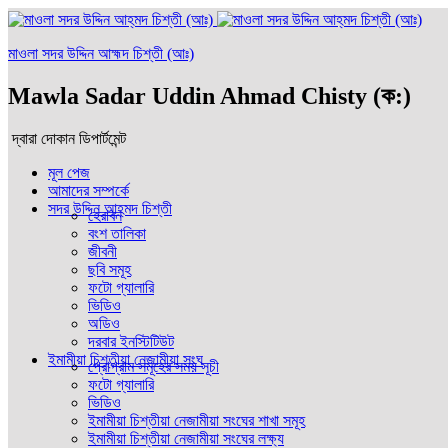
মাওলা সদর উদ্দিন আহ্মদ চিশ্তী (আঃ)
Mawla Sadar Uddin Ahmad Chisty (ক:)
দ্বারা দোকান ডিপার্টমেন্ট
মূল পেজ
আমাদের সম্পর্কে
সদর উদ্দিন আহ্‌মদ চিশ্‌তী
হেরাবন
বংশ তালিকা
জীবনী
ছবি সমূহ
ফটো গ্যালারি
ভিডিও
অডিও
দরবার ইনস্টিটিউট
ইমামীয়া চিশ্‌তীয়া নেজামীয়া সংঘ
প্রোগ্রাম সমূহের সময় সূচী
ফটো গ্যালারি
ভিডিও
ইমামীয়া চিশ্‌তীয়া নেজামীয়া সংঘের শাখা সমূহ
ইমামীয়া চিশ্‌তীয়া নেজামীয়া সংঘের লক্ষ্য