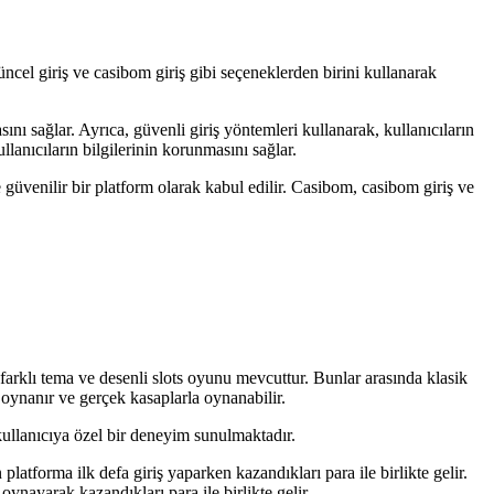
ncel giriş ve casibom giriş gibi seçeneklerden birini kullanarak
asını sağlar. Ayrıca, güvenli giriş yöntemleri kullanarak, kullanıcıların
lanıcıların bilgilerinin korunmasını sağlar.
 güvenilir bir platform olarak kabul edilir. Casibom, casibom giriş ve
 farklı tema ve desenli slots oyunu mevcuttur. Bunlar arasında klasik
 oynanır ve gerçek kasaplarla oynanabilir.
kullanıcıya özel bir deneyim sunulmaktadır.
latforma ilk defa giriş yaparken kazandıkları para ile birlikte gelir.
oynayarak kazandıkları para ile birlikte gelir.