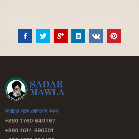
আমাদের সাথে যোগাযোগ করুন
+880 1760 649767
+880 1614 890501