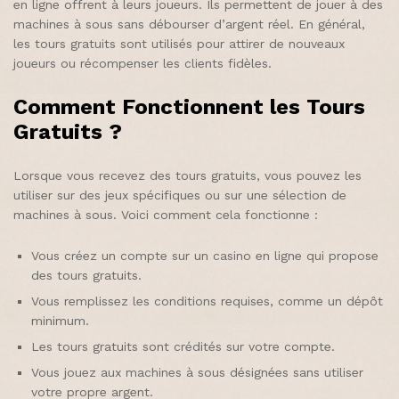
en ligne offrent à leurs joueurs. Ils permettent de jouer à des
machines à sous sans débourser d’argent réel. En général,
les tours gratuits sont utilisés pour attirer de nouveaux
joueurs ou récompenser les clients fidèles.
Comment Fonctionnent les Tours
Gratuits ?
Lorsque vous recevez des tours gratuits, vous pouvez les
utiliser sur des jeux spécifiques ou sur une sélection de
machines à sous. Voici comment cela fonctionne :
Vous créez un compte sur un casino en ligne qui propose
des tours gratuits.
Vous remplissez les conditions requises, comme un dépôt
minimum.
Les tours gratuits sont crédités sur votre compte.
Vous jouez aux machines à sous désignées sans utiliser
votre propre argent.