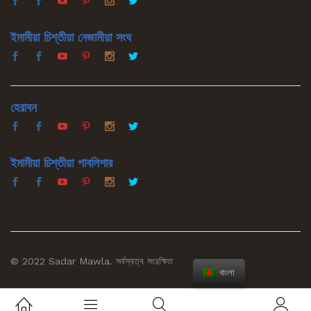
ইমামীয়া চিশ্‌তীয়া নেজামীয়া সংঘ
হেরাবন
ইমামীয়া চিশ্‌তীয়া পাবলিশার
© 2022 Sadar Mawla. সর্বস্বত্ব সংরক্ষিত
বাংলা