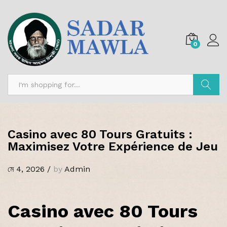
0
অনুসন্ধান
Casino avec 80 Tours Gratuits :
Maximisez Votre Expérience de Jeu
মে 4, 2026
/
by
Admin
Casino avec 80 Tours