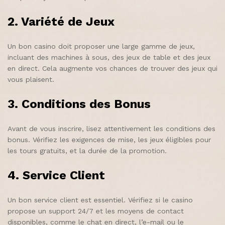
2. Variété de Jeux
Un bon casino doit proposer une large gamme de jeux,
incluant des machines à sous, des jeux de table et des jeux
en direct. Cela augmente vos chances de trouver des jeux qui
vous plaisent.
3. Conditions des Bonus
Avant de vous inscrire, lisez attentivement les conditions des
bonus. Vérifiez les exigences de mise, les jeux éligibles pour
les tours gratuits, et la durée de la promotion.
4. Service Client
Un bon service client est essentiel. Vérifiez si le casino
propose un support 24/7 et les moyens de contact
disponibles, comme le chat en direct, l’e-mail ou le