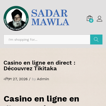
0
অনুসন্ধান
Casino en ligne en direct :
Découvrez Tikitaka
এপ্রিল 27, 2026
/
by
Admin
Casino en ligne en