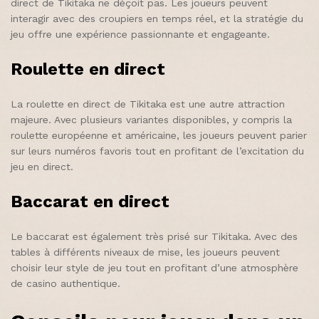
direct de Tikitaka ne déçoit pas. Les joueurs peuvent
interagir avec des croupiers en temps réel, et la stratégie du
jeu offre une expérience passionnante et engageante.
Roulette en direct
La roulette en direct de Tikitaka est une autre attraction
majeure. Avec plusieurs variantes disponibles, y compris la
roulette européenne et américaine, les joueurs peuvent parier
sur leurs numéros favoris tout en profitant de l’excitation du
jeu en direct.
Baccarat en direct
Le baccarat est également très prisé sur Tikitaka. Avec des
tables à différents niveaux de mise, les joueurs peuvent
choisir leur style de jeu tout en profitant d’une atmosphère
de casino authentique.