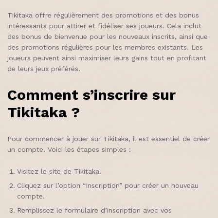
Tikitaka offre régulièrement des promotions et des bonus
intéressants pour attirer et fidéliser ses joueurs. Cela inclut
des bonus de bienvenue pour les nouveaux inscrits, ainsi que
des promotions régulières pour les membres existants. Les
joueurs peuvent ainsi maximiser leurs gains tout en profitant
de leurs jeux préférés.
Comment s’inscrire sur
Tikitaka ?
Pour commencer à jouer sur Tikitaka, il est essentiel de créer
un compte. Voici les étapes simples :
Visitez le site de Tikitaka.
Cliquez sur l’option “Inscription” pour créer un nouveau
compte.
Remplissez le formulaire d’inscription avec vos