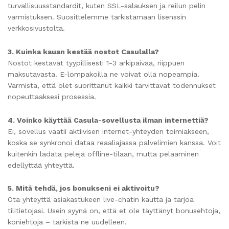
turvallisuusstandardit, kuten SSL-salauksen ja reilun pelin
varmistuksen. Suosittelemme tarkistamaan lisenssin
verkkosivustolta.
3. Kuinka kauan kestää nostot Casulalla?
Nostot kestävät tyypillisesti 1-3 arkipäivää, riippuen
maksutavasta. E-lompakoilla ne voivat olla nopeampia.
Varmista, että olet suorittanut kaikki tarvittavat todennukset
nopeuttaaksesi prosessia.
4. Voinko käyttää Casula-sovellusta ilman internettiä?
Ei, sovellus vaatii aktiivisen internet-yhteyden toimiakseen,
koska se synkronoi dataa reaaliajassa palvelimien kanssa. Voit
kuitenkin ladata pelejä offline-tilaan, mutta pelaaminen
edellyttää yhteyttä.
5. Mitä tehdä, jos bonukseni ei aktivoitu?
Ota yhteyttä asiakastukeen live-chatin kautta ja tarjoa
tilitietojasi. Usein syynä on, että et ole täyttänyt bonusehtoja,
koniehtoja – tarkista ne uudelleen.