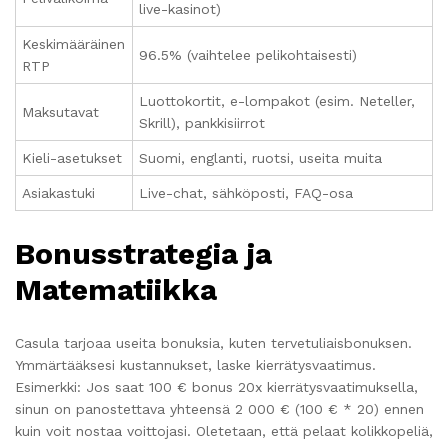
live-kasinot)
Keskimääräinen
96.5% (vaihtelee pelikohtaisesti)
RTP
Luottokortit, e-lompakot (esim. Neteller,
Maksutavat
Skrill), pankkisiirrot
Kieli-asetukset
Suomi, englanti, ruotsi, useita muita
Asiakastuki
Live-chat, sähköposti, FAQ-osa
Bonusstrategia ja
Matematiikka
Casula tarjoaa useita bonuksia, kuten tervetuliaisbonuksen.
Ymmärtääksesi kustannukset, laske kierrätysvaatimus.
Esimerkki: Jos saat 100 € bonus 20x kierrätysvaatimuksella,
sinun on panostettava yhteensä 2 000 € (100 € * 20) ennen
kuin voit nostaa voittojasi. Oletetaan, että pelaat kolikkopeliä,