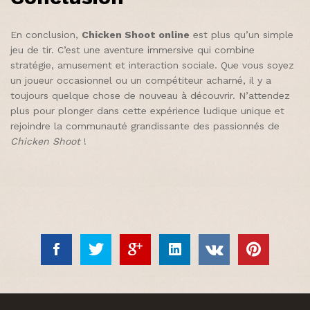
En conclusion,
Chicken Shoot online
est plus qu’un simple
jeu de tir. C’est une aventure immersive qui combine
stratégie, amusement et interaction sociale. Que vous soyez
un joueur occasionnel ou un compétiteur acharné, il y a
toujours quelque chose de nouveau à découvrir. N’attendez
plus pour plonger dans cette expérience ludique unique et
rejoindre la communauté grandissante des passionnés de
Chicken Shoot
!