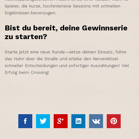
Spieler, die kurze, hochintensive Sessions mit schnellen
Ergebnissen bevorzugen.
Bist du bereit, deine Gewinnserie
zu starten?
Starte jetzt eine neue Runde—setze deinen Einsatz, führe
das Huhn über die Straße und erlebe den Nervenkitzel
schneller Entscheidungen und sofortiger Auszahlungen! Viel
Erfolg beim Crossing!