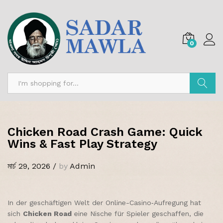
0
অনুসন্ধান
Chicken Road Crash Game: Quick
Wins & Fast Play Strategy
মার্চ 29, 2026
/
by
Admin
In der geschäftigen Welt der Online-Casino‑Aufregung hat
sich
Chicken Road
eine Nische für Spieler geschaffen, die