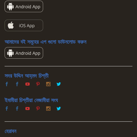
আমাদের বই সমূহের এপ গুলো ডাউনলোড করুন
সদর উদ্দিন আহ্‌মদ চিশ্‌তী
ইমামীয়া চিশ্‌তীয়া নেজামীয়া সংঘ
হেরাবন