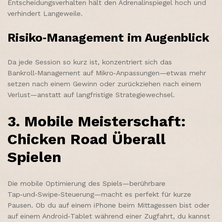
Entscheidungsverhalten hält den Adrenalinspiegel hoch und
verhindert Langeweile.
Risiko‑Management im Augenblick
Da jede Session so kurz ist, konzentriert sich das
Bankroll‑Management auf Mikro‑Anpassungen—etwas mehr
setzen nach einem Gewinn oder zurückziehen nach einem
Verlust—anstatt auf langfristige Strategiewechsel.
3. Mobile Meisterschaft:
Chicken Road Überall
Spielen
Die mobile Optimierung des Spiels—berührbare
Tap‑und‑Swipe‑Steuerung—macht es perfekt für kurze
Pausen. Ob du auf einem iPhone beim Mittagessen bist oder
auf einem Android‑Tablet während einer Zugfahrt, du kannst