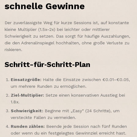
schnelle Gewinne
Der zuverlässigste Weg für kurze Sessions ist, auf konstante
kleine Multiplier (1.5x–2x) bei leichter oder mittlerer
Schwierigkeit zu setzen. Das sorgt für häufige Auszahlungen,
die den Adrenalinspiegel hochhalten, ohne große Verluste zu
riskieren.
Schritt-für‑Schritt‑Plan
Einsatzgröße:
Halte die Einsätze zwischen €0.01–€0.05,
um mehrere Runden zu ermöglichen.
Ziel‑Multiplier:
Setze einen konservativen Ausstieg bei
1.8x.
Schwierigkeit:
Beginne mit „Easy“ (24 Schritte), um
versteckte Fallen zu vermeiden.
Runden zählen:
Beende jede Session nach fünf Runden
oder wenn du ein festgelegtes Gewinnziel erreicht hast.