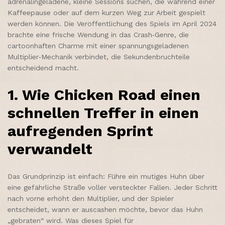
adrenalingeladene, kleine Sessions suchen, die während einer
Kaffeepause oder auf dem kurzen Weg zur Arbeit gespielt
werden können. Die Veröffentlichung des Spiels im April 2024
brachte eine frische Wendung in das Crash‑Genre, die
cartoonhaften Charme mit einer spannungsgeladenen
Multiplier‑Mechanik verbindet, die Sekundenbruchteile
entscheidend macht.
1. Wie Chicken Road einen
schnellen Treffer in einen
aufregenden Sprint
verwandelt
Das Grundprinzip ist einfach: Führe ein mutiges Huhn über
eine gefährliche Straße voller versteckter Fallen. Jeder Schritt
nach vorne erhöht den Multiplier, und der Spieler
entscheidet, wann er auscashen möchte, bevor das Huhn
„gebraten“ wird. Was dieses Spiel für