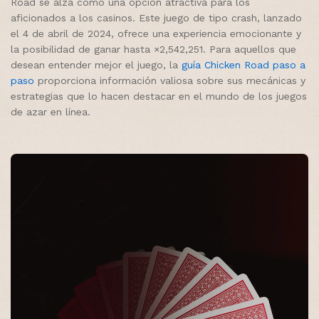
Road se alza como una opción atractiva para los
aficionados a los casinos. Este juego de tipo crash, lanzado
el 4 de abril de 2024, ofrece una experiencia emocionante y
la posibilidad de ganar hasta ×2,542,251. Para aquellos que
desean entender mejor el juego, la
guía Chicken Road paso a
paso
proporciona información valiosa sobre sus mecánicas y
estrategias que lo hacen destacar en el mundo de los juegos
de azar en línea.