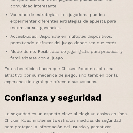
comunidad interesante.
Variedad de estrategias: Los jugadores pueden
experimentar diferentes estrategias de apuesta para
maximizar sus ganancias.
Accesibilidad: Disponible en múltiples dispositivos,
permitiendo disfrutar del juego donde sea que estés.
Modo demo: Posibilidad de jugar gratis para practicar y
familiarizarse con el juego.
Estos beneficios hacen que Chicken Road no solo sea
atractivo por su mecánica de juego, sino también por la
experiencia integral que ofrece a sus usuarios.
Confianza y seguridad
La seguridad es un aspecto clave al elegir un casino en línea.
Chicken Road implementa estrictas medidas de seguridad
para proteger la información del usuario y garantizar