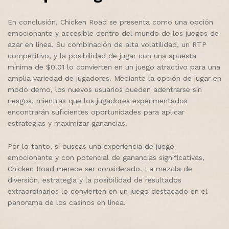
En conclusión, Chicken Road se presenta como una opción
emocionante y accesible dentro del mundo de los juegos de
azar en línea. Su combinación de alta volatilidad, un RTP
competitivo, y la posibilidad de jugar con una apuesta
mínima de $0.01 lo convierten en un juego atractivo para una
amplia variedad de jugadores. Mediante la opción de jugar en
modo demo, los nuevos usuarios pueden adentrarse sin
riesgos, mientras que los jugadores experimentados
encontrarán suficientes oportunidades para aplicar
estrategias y maximizar ganancias.
Por lo tanto, si buscas una experiencia de juego
emocionante y con potencial de ganancias significativas,
Chicken Road merece ser considerado. La mezcla de
diversión, estrategia y la posibilidad de resultados
extraordinarios lo convierten en un juego destacado en el
panorama de los casinos en línea.