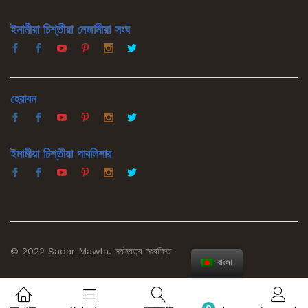
ইমামীয়া চিশ্‌তীয়া নেজামীয়া সংঘ
হেরাবন
ইমামীয়া চিশ্‌তীয়া পাবলিশার
© 2022 Sadar Mawla. সর্বস্বত্ব সংরক্ষিত
বাংলা