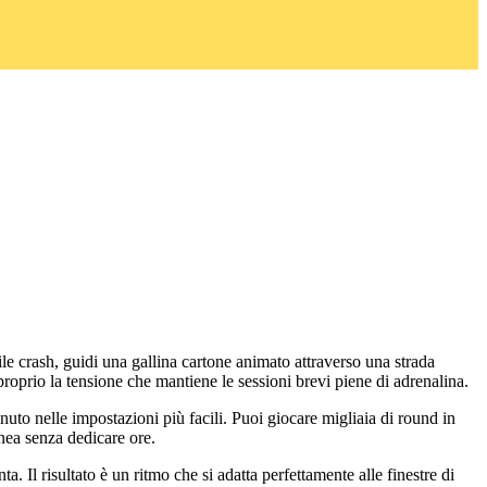
e crash, guidi una gallina cartone animato attraverso una strada
proprio la tensione che mantiene le sessioni brevi piene di adrenalina.
uto nelle impostazioni più facili. Puoi giocare migliaia di round in
nea senza dedicare ore.
 Il risultato è un ritmo che si adatta perfettamente alle finestre di