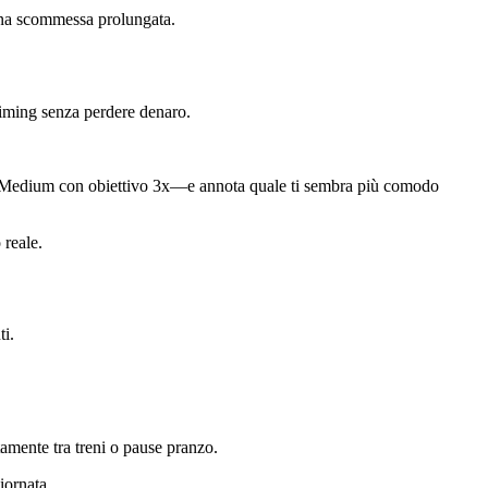
 una scommessa prolungata.
timing senza perdere denaro.
ità Medium con obiettivo 3x—e annota quale ti sembra più comodo
 reale.
ti.
tamente tra treni o pause pranzo.
iornata.