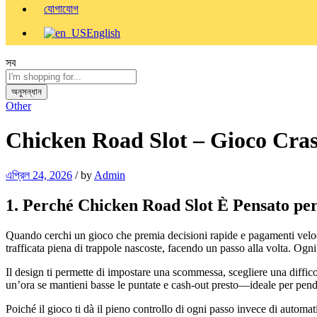
যোগাযোগ
English
সব
অনুসন্ধান
Other
Chicken Road Slot – Gioco Cras
এপ্রিল 24, 2026
/
by
Admin
1. Perché Chicken Road Slot È Pensato per 
Quando cerchi un gioco che premia decisioni rapide e pagamenti veloci,
trafficata piena di trappole nascoste, facendo un passo alla volta. Ogn
Il design ti permette di impostare una scommessa, scegliere una diffico
un’ora se mantieni basse le puntate e cash-out presto—ideale per pendo
Poiché il gioco ti dà il pieno controllo di ogni passo invece di automat