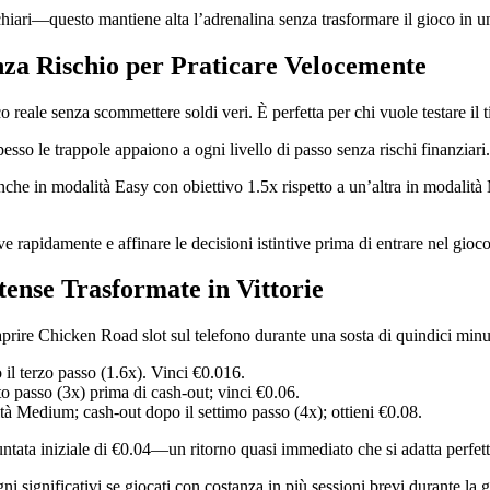
chiari—questo mantiene alta l’adrenalina senza trasformare il gioco in
za Rischio per Praticare Velocemente
reale senza scommettere soldi veri. È perfetta per chi vuole testare il 
pesso le trappole appaiono a ogni livello di passo senza rischi finanziari.
anche in modalità Easy con obiettivo 1.5x rispetto a un’altra in modal
rapidamente e affinare le decisioni istintive prima di entrare nel gioco
tense Trasformate in Vittorie
 aprire Chicken Road slot sul telefono durante una sosta di quindici minu
l terzo passo (1.6x). Vinci €0.016.
o passo (3x) prima di cash-out; vinci €0.06.
 Medium; cash-out dopo il settimo passo (4x); ottieni €0.08.
untata iniziale di €0.04—un ritorno quasi immediato che si adatta perfet
ignificativi se giocati con costanza in più sessioni brevi durante la g