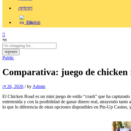
যোগাযোগ
English
সব
অনুসন্ধান
Public
Comparativa: juego de chicken r
মে 26, 2026
/
by
Admin
El Chicken Road es un mini juego de estilo “crash” que ha capturado 
entretenida y con la posibilidad de ganar dinero real, atrayendo tanto
lo que lo diferencia de otras opciones disponibles en Pin-Up Casino, 