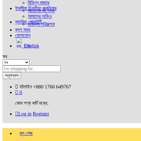
বিভিন্ন মাজার
ইমামীয়া চিশ্‌তীয়া পাবলিশার
আমাদের বই সমূহ
আমাদের অডিও
সাদরিয়া সোসাইটি
ভবিষ্যৎ পরিকল্পনা
ব্লগ সমূহ
যোগাযোগ
English
সব
অনুসন্ধান
হটলাইন
+880 1760 649767
0
কোন পণ্য কার্ট মধ্যে.
Log in
Register
মূল পেজ