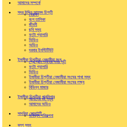
আমাদের সম্পর্কে
সদর উদ্দিন আহ্‌মদ চিশ্‌তী
হেরাবন
বংশ তালিকা
জীবনী
ছবি সমূহ
ফটো গ্যালারি
ভিডিও
অডিও
দরবার ইনস্টিটিউট
ইমামীয়া চিশ্‌তীয়া নেজামীয়া সংঘ
প্রোগ্রাম সমূহের সময় সূচী
ফটো গ্যালারি
ভিডিও
ইমামীয়া চিশ্‌তীয়া নেজামীয়া সংঘের শাখা সমূহ
ইমামীয়া চিশ্‌তীয়া নেজামীয়া সংঘের লক্ষ্য
বিভিন্ন মাজার
ইমামীয়া চিশ্‌তীয়া পাবলিশার
আমাদের বই সমূহ
আমাদের অডিও
সাদরিয়া সোসাইটি
ভবিষ্যৎ পরিকল্পনা
ব্লগ সমূহ