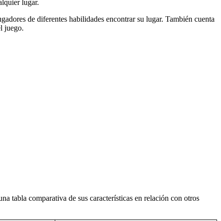
lquier lugar.
jugadores de diferentes habilidades encontrar su lugar. También cuenta
l juego.
na tabla comparativa de sus características en relación con otros