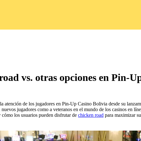
oad vs. otras opciones en Pin-Up
la atención de los jugadores en Pin-Up Casino Bolivia desde su lanzami
 a nuevos jugadores como a veteranos en el mundo de los casinos en líne
y cómo los usuarios pueden disfrutar de
chicken road
para maximizar su 