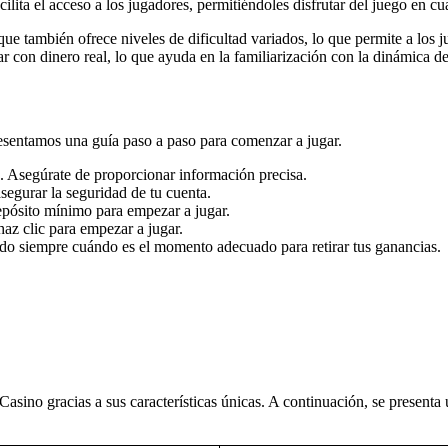
ilita el acceso a los jugadores, permitiéndoles disfrutar del juego en cua
que también ofrece niveles de dificultad variados, lo que permite a los 
 con dinero real, lo que ayuda en la familiarización con la dinámica de
resentamos una guía paso a paso para comenzar a jugar.
te. Asegúrate de proporcionar información precisa.
segurar la seguridad de tu cuenta.
epósito mínimo para empezar a jugar.
z clic para empezar a jugar.
ndo siempre cuándo es el momento adecuado para retirar tus ganancias.
sino gracias a sus características únicas. A continuación, se presenta u