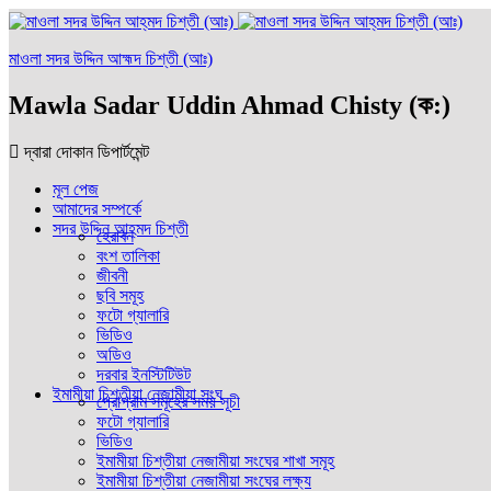
মাওলা সদর উদ্দিন আহ্মদ চিশ্তী (আঃ)
Mawla Sadar Uddin Ahmad Chisty (ক:)
দ্বারা দোকান ডিপার্টমেন্ট
মূল পেজ
আমাদের সম্পর্কে
সদর উদ্দিন আহ্‌মদ চিশ্‌তী
হেরাবন
বংশ তালিকা
জীবনী
ছবি সমূহ
ফটো গ্যালারি
ভিডিও
অডিও
দরবার ইনস্টিটিউট
ইমামীয়া চিশ্‌তীয়া নেজামীয়া সংঘ
প্রোগ্রাম সমূহের সময় সূচী
ফটো গ্যালারি
ভিডিও
ইমামীয়া চিশ্‌তীয়া নেজামীয়া সংঘের শাখা সমূহ
ইমামীয়া চিশ্‌তীয়া নেজামীয়া সংঘের লক্ষ্য