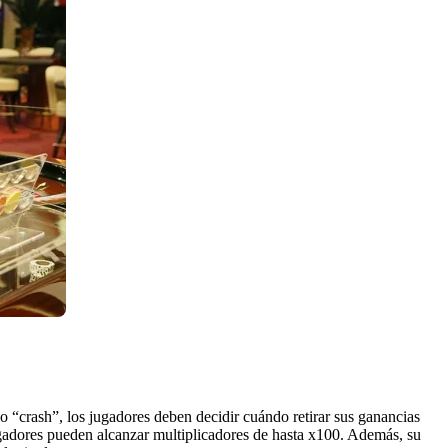
 “crash”, los jugadores deben decidir cuándo retirar sus ganancias
ugadores pueden alcanzar multiplicadores de hasta x100. Además, su