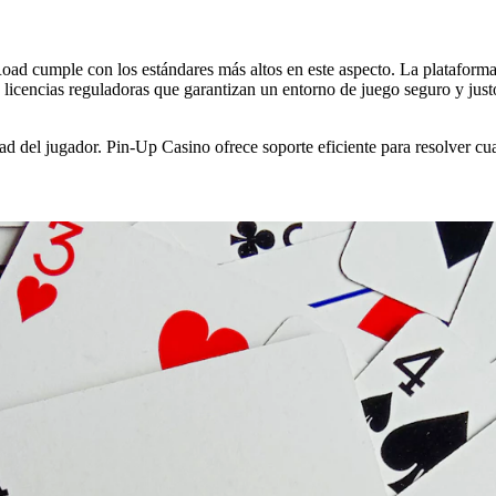
ad cumple con los estándares más altos en este aspecto. La plataforma 
 licencias reguladoras que garantizan un entorno de juego seguro y just
dad del jugador. Pin-Up Casino ofrece soporte eficiente para resolver cu