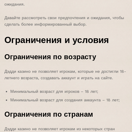
ожидания.
Давайте рассмотреть свои предпочтения и ожидания, чтобы
сделать более информированный выбор.
Ограничения и условия
Ограничения по возрасту
Дэдди казино не позволяет игрокам, которые не достигли 18-
летнего возраста, создавать аккаунт и играть на сайте.
Минимальный возраст для игроков – 18 лет;
Минимальный возраст для создания аккаунта – 18 лет;
Ограничения по странам
Дэдди казино не позволяет игрокам из некоторых стран