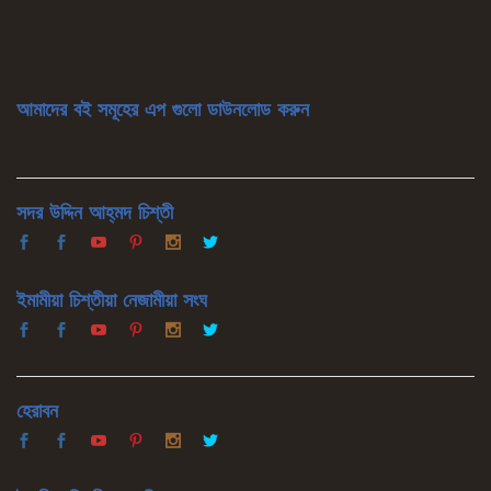
আমাদের বই সমূহের এপ গুলো ডাউনলোড করুন
সদর উদ্দিন আহ্‌মদ চিশ্‌তী
ইমামীয়া চিশ্‌তীয়া নেজামীয়া সংঘ
হেরাবন