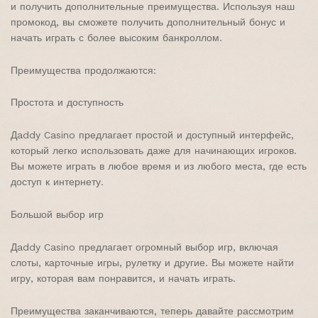
и получить дополнительные преимущества. Используя наш
промокод, вы сможете получить дополнительный бонус и
начать играть с более высоким банкроллом.
Преимущества продолжаются:
Простота и доступность
Дaddy Casino предлагает простой и доступный интерфейс,
который легко использовать даже для начинающих игроков.
Вы можете играть в любое время и из любого места, где есть
доступ к интернету.
Большой выбор игр
Дaddy Casino предлагает огромный выбор игр, включая
слоты, карточные игры, рулетку и другие. Вы можете найти
игру, которая вам понравится, и начать играть.
Преимущества заканчиваются, теперь давайте рассмотрим