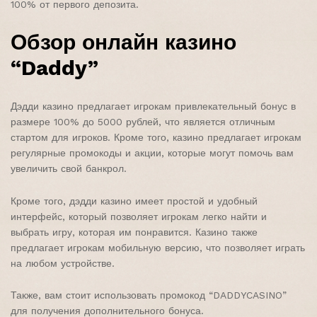
100% от первого депозита.
Обзор онлайн казино
“Daddy”
Дэдди казино предлагает игрокам привлекательный бонус в
размере 100% до 5000 рублей, что является отличным
стартом для игроков. Кроме того, казино предлагает игрокам
регулярные промокоды и акции, которые могут помочь вам
увеличить свой банкрол.
Кроме того, дэдди казино имеет простой и удобный
интерфейс, который позволяет игрокам легко найти и
выбрать игру, которая им понравится. Казино также
предлагает игрокам мобильную версию, что позволяет играть
на любом устройстве.
Также, вам стоит использовать промокод “DADDYCASINO”
для получения дополнительного бонуса.