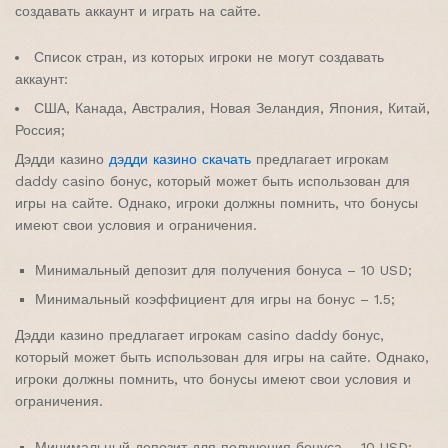
создавать аккаунт и играть на сайте.
Список стран, из которых игроки не могут создавать
аккаунт:
США, Канада, Австралия, Новая Зеландия, Япония, Китай,
Россия;
Дэдди казино
дэдди казино скачать
предлагает игрокам
daddy casino бонус, который может быть использован для
игры на сайте. Однако, игроки должны помнить, что бонусы
имеют свои условия и ограничения.
Минимальный депозит для получения бонуса – 10 USD;
Минимальный коэффициент для игры на бонус – 1.5;
Дэдди казино предлагает игрокам casino daddy бонус,
который может быть использован для игры на сайте. Однако,
игроки должны помнить, что бонусы имеют свои условия и
ограничения.
Минимальный депозит для получения бонуса – 10 USD;