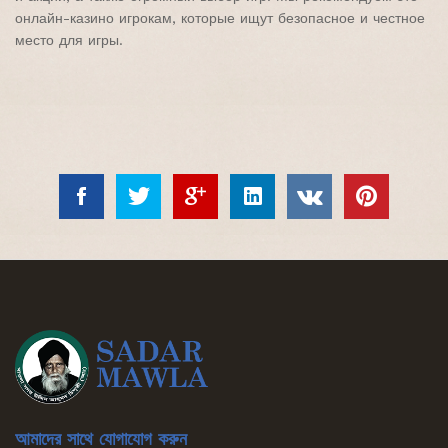
онлайн-казино игрокам, которые ищут безопасное и честное
место для игры.
আমাদের সাথে যোগাযোগ করুন