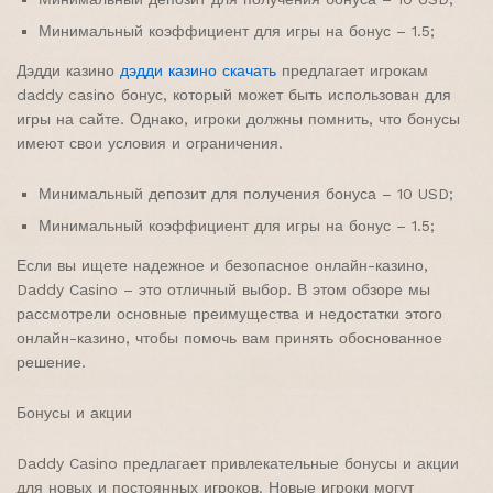
Минимальный коэффициент для игры на бонус – 1.5;
Дэдди казино
дэдди казино скачать
предлагает игрокам
daddy casino бонус, который может быть использован для
игры на сайте. Однако, игроки должны помнить, что бонусы
имеют свои условия и ограничения.
Минимальный депозит для получения бонуса – 10 USD;
Минимальный коэффициент для игры на бонус – 1.5;
Если вы ищете надежное и безопасное онлайн-казино,
Daddy Casino – это отличный выбор. В этом обзоре мы
рассмотрели основные преимущества и недостатки этого
онлайн-казино, чтобы помочь вам принять обоснованное
решение.
Бонусы и акции
Daddy Casino предлагает привлекательные бонусы и акции
для новых и постоянных игроков. Новые игроки могут