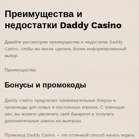
Преимущества и
недостатки Daddy Casino
Давайте рассмотрим преимущества и недостатки Daddy
Casino, чтобы вы могли сделать более информированный
выбор.
Преимущества:
Бонусы и промокоды
Дaddy Casino предлагает привлекательные бонусы и
промокоды для новых и постоянных игроков. С помощью
них, вы можете увеличить свой банкролл и получить
дополнительные шансы на выигрыш.
Промокод Daddy Casino – это отличный способ начать играть