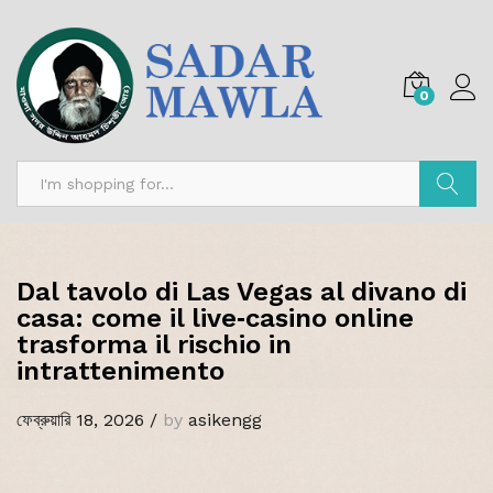
0
অনুসন্ধান
Dal tavolo di Las Vegas al divano di
casa: come il live‑casino online
trasforma il rischio in
intrattenimento
ফেব্রুয়ারি 18, 2026
/
by
asikengg