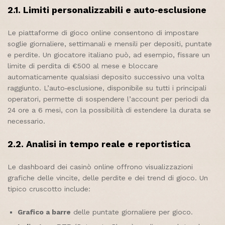
2.1. Limiti personalizzabili e auto‑esclusione
Le piattaforme di gioco online consentono di impostare
soglie giornaliere, settimanali e mensili per depositi, puntate
e perdite. Un giocatore italiano può, ad esempio, fissare un
limite di perdita di €500 al mese e bloccare
automaticamente qualsiasi deposito successivo una volta
raggiunto. L’auto‑esclusione, disponibile su tutti i principali
operatori, permette di sospendere l’account per periodi da
24 ore a 6 mesi, con la possibilità di estendere la durata se
necessario.
2.2. Analisi in tempo reale e reportistica
Le dashboard dei casinò online offrono visualizzazioni
grafiche delle vincite, delle perdite e dei trend di gioco. Un
tipico cruscotto include:
Grafico a barre
delle puntate giornaliere per gioco.