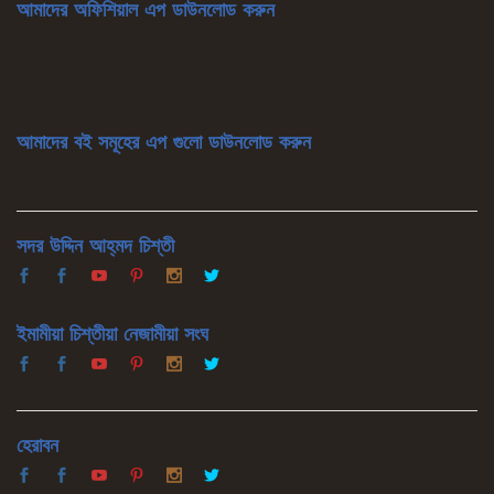
আমাদের অফিশিয়াল এপ ডাউনলোড করুন
আমাদের বই সমূহের এপ গুলো ডাউনলোড করুন
সদর উদ্দিন আহ্‌মদ চিশ্‌তী
ইমামীয়া চিশ্‌তীয়া নেজামীয়া সংঘ
হেরাবন