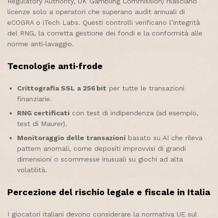
Regulatory Authority, UK Gambling Commission) rilasciano
licenze solo a operatori che superano audit annuali di
eCOGRA o iTech Labs. Questi controlli verificano l’integrità
del RNG, la corretta gestione dei fondi e la conformità alle
norme anti‑lavaggio.
Tecnologie anti‑frode
Crittografia SSL a 256 bit
per tutte le transazioni
finanziarie.
RNG certificati
con test di indipendenza (ad esempio,
test di Maurer).
Monitoraggio delle transazioni
basato su AI che rileva
pattern anomali, come depositi improvvisi di grandi
dimensioni o scommesse inusuali su giochi ad alta
volatilità.
Percezione del rischio legale e fiscale in Italia
I giocatori italiani devono considerare la normativa UE sul