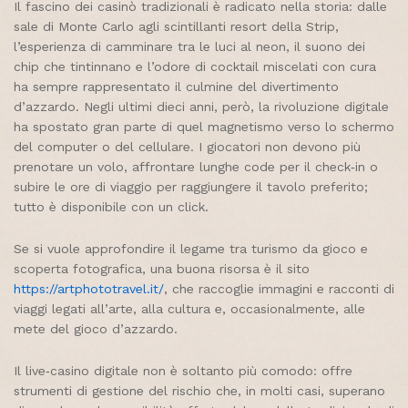
Il fascino dei casinò tradizionali è radicato nella storia: dalle
sale di Monte Carlo agli scintillanti resort della Strip,
l’esperienza di camminare tra le luci al neon, il suono dei
chip che tintinnano e l’odore di cocktail miscelati con cura
ha sempre rappresentato il culmine del divertimento
d’azzardo. Negli ultimi dieci anni, però, la rivoluzione digitale
ha spostato gran parte di quel magnetismo verso lo schermo
del computer o del cellulare. I giocatori non devono più
prenotare un volo, affrontare lunghe code per il check‑in o
subire le ore di viaggio per raggiungere il tavolo preferito;
tutto è disponibile con un click.
Se si vuole approfondire il legame tra turismo da gioco e
scoperta fotografica, una buona risorsa è il sito
https://artphototravel.it/
, che raccoglie immagini e racconti di
viaggi legati all’arte, alla cultura e, occasionalmente, alle
mete del gioco d’azzardo.
Il live‑casino digitale non è soltanto più comodo: offre
strumenti di gestione del rischio che, in molti casi, superano