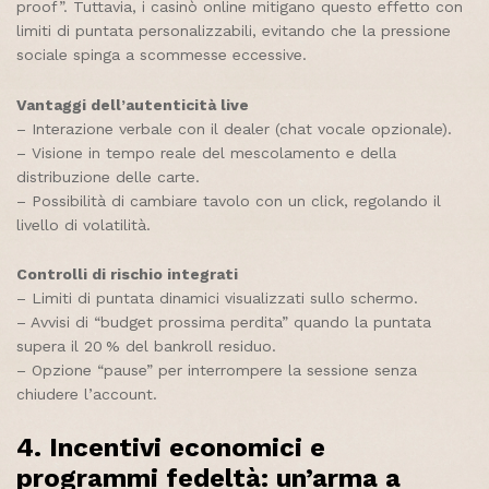
proof”. Tuttavia, i casinò online mitigano questo effetto con
limiti di puntata personalizzabili, evitando che la pressione
sociale spinga a scommesse eccessive.
Vantaggi dell’autenticità live
– Interazione verbale con il dealer (chat vocale opzionale).
– Visione in tempo reale del mescolamento e della
distribuzione delle carte.
– Possibilità di cambiare tavolo con un click, regolando il
livello di volatilità.
Controlli di rischio integrati
– Limiti di puntata dinamici visualizzati sullo schermo.
– Avvisi di “budget prossima perdita” quando la puntata
supera il 20 % del bankroll residuo.
– Opzione “pause” per interrompere la sessione senza
chiudere l’account.
4. Incentivi economici e
programmi fedeltà: un’arma a