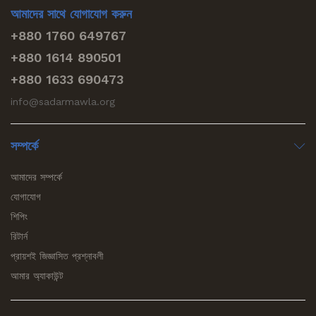
আমাদের সাথে যোগাযোগ করুন
+880 1760 649767
+880 1614 890501
+880 1633 690473
info@sadarmawla.org
সম্পর্কে
আমাদের সম্পর্কে
যোগাযোগ
শিপিং
রিটার্ন
প্রায়শই জিজ্ঞাসিত প্রশ্নাবলী
আমার অ্যাকাউন্ট