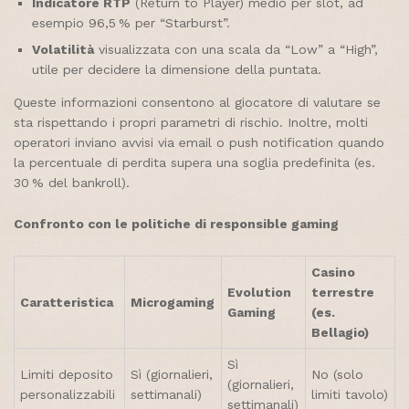
Indicatore RTP
(Return to Player) medio per slot, ad
esempio 96,5 % per “Starburst”.
Volatilità
visualizzata con una scala da “Low” a “High”,
utile per decidere la dimensione della puntata.
Queste informazioni consentono al giocatore di valutare se
sta rispettando i propri parametri di rischio. Inoltre, molti
operatori inviano avvisi via email o push notification quando
la percentuale di perdita supera una soglia predefinita (es.
30 % del bankroll).
Confronto con le politiche di responsible gaming
Casino
Evolution
terrestre
Caratteristica
Microgaming
Gaming
(es.
Bellagio)
Sì
Limiti deposito
Sì (giornalieri,
No (solo
(giornalieri,
personalizzabili
settimanali)
limiti tavolo)
settimanali)