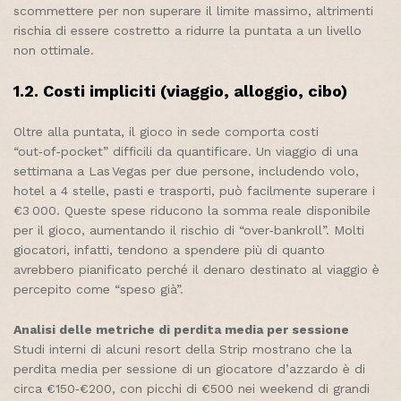
scommettere per non superare il limite massimo, altrimenti
rischia di essere costretto a ridurre la puntata a un livello
non ottimale.
1.2. Costi impliciti (viaggio, alloggio, cibo)
Oltre alla puntata, il gioco in sede comporta costi
“out‑of‑pocket” difficili da quantificare. Un viaggio di una
settimana a Las Vegas per due persone, includendo volo,
hotel a 4 stelle, pasti e trasporti, può facilmente superare i
€3 000. Queste spese riducono la somma reale disponibile
per il gioco, aumentando il rischio di “over‑bankroll”. Molti
giocatori, infatti, tendono a spendere più di quanto
avrebbero pianificato perché il denaro destinato al viaggio è
percepito come “speso già”.
Analisi delle metriche di perdita media per sessione
Studi interni di alcuni resort della Strip mostrano che la
perdita media per sessione di un giocatore d’azzardo è di
circa €150‑€200, con picchi di €500 nei weekend di grandi