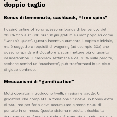
doppio taglio
Bonus di benvenuto, cashback, “free spins”
I casinò online offrono spesso un bonus di benvenuto del
200 % fino a €1 000 più 100 giri gratuiti su slot popolari come
“Gonzo’s Quest”. Questo incentivo aumenta il capitale iniziale,
ma è soggetto a requisiti di wagering (ad esempio 30x) che
possono spingere il giocatore a scommettere più di quanto
desidererebbe. Il cashback settimanale del 10 % sulle perdite,
sebbene sembri un “cuscinetto”, può trasformarsi in un ciclo
di gioco continuo.
Meccanismi di “gamification”
Molti operatori introducono livelli, missioni e badge. Un
giocatore che completa la “missione 5” riceve un bonus extra
di €50, ma per farlo deve accumulare almeno €500 di
puntate in un mese. Questo sistema modula il rischio: la
ricompensa progressiva spinge a giocare più a lungo, ma allo