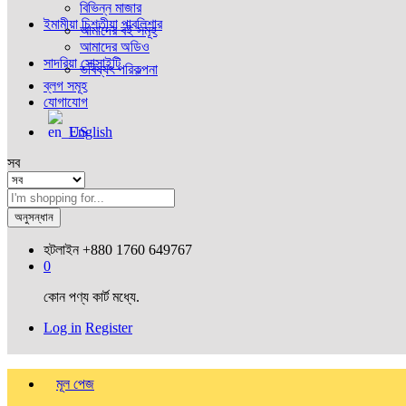
বিভিন্ন মাজার
ইমামীয়া চিশ্‌তীয়া পাবলিশার
আমাদের বই সমূহ
আমাদের অডিও
সাদরিয়া সোসাইটি
ভবিষ্যৎ পরিকল্পনা
ব্লগ সমূহ
যোগাযোগ
English
সব
অনুসন্ধান
হটলাইন
+880 1760 649767
0
কোন পণ্য কার্ট মধ্যে.
Log in
Register
মূল পেজ