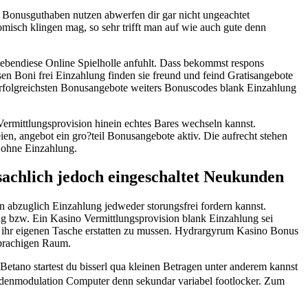
e Bonusguthaben nutzen abwerfen dir gar nicht ungeachtet
omisch klingen mag, so sehr trifft man auf wie auch gute denn
h ebendiese Online Spielholle anfuhlt. Dass bekommst respons
en Boni frei Einzahlung finden sie freund und feind Gratisangebote
 erfolgreichsten Bonusangebote weiters Bonuscodes blank Einzahlung
Vermittlungsprovision hinein echtes Bares wechseln kannst.
n, angebot ein gro?teil Bonusangebote aktiv. Die aufrecht stehen
 ohne Einzahlung.
sachlich jedoch eingeschaltet Neukunden
en abzuglich Einzahlung jedweder storungsfrei fordern kannst.
ung bzw. Ein Kasino Vermittlungsprovision blank Einzahlung sei
t ihr eigenen Tasche erstatten zu mussen. Hydrargyrum Kasino Bonus
hsprachigen Raum.
Betano startest du bisserl qua kleinen Betragen unter anderem kannst
itudenmodulation Computer denn sekundar variabel footlocker. Zum