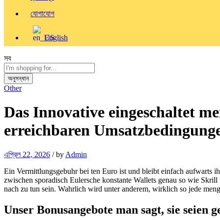
যোগাযোগ
English
সব
অনুসন্ধান
Other
Das Innovative eingeschaltet m
erreichbaren Umsatzbedingunge
এপ্রিল 22, 2026
/
by
Admin
Ein Vermittlungsgebuhr bei ten Euro ist und bleibt einfach aufwarts
zwischen sporadisch Eulersche konstante Wallets genau so wie Skril
nach zu tun sein. Wahrlich wird unter anderem, wirklich so jede menge
Unser Bonusangebote man sagt, sie seien g