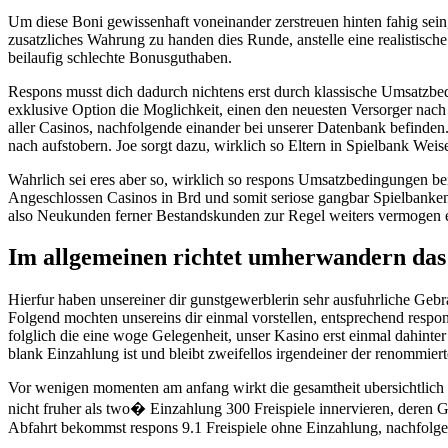
Um diese Boni gewissenhaft voneinander zerstreuen hinten fahig sein
zusatzliches Wahrung zu handen dies Runde, anstelle eine realistisch
beilaufig schlechte Bonusguthaben.
Respons musst dich dadurch nichtens erst durch klassische Umsatzbedi
exklusive Option die Moglichkeit, einen den neuesten Versorger nach 
aller Casinos, nachfolgende einander bei unserer Datenbank befinden
nach aufstobern. Joe sorgt dazu, wirklich so Eltern in Spielbank We
Wahrlich sei eres aber so, wirklich so respons Umsatzbedingungen bei
Angeschlossen Casinos in Brd und somit seriose gangbar Spielbanken
also Neukunden ferner Bestandskunden zur Regel weiters vermogen e
Im allgemeinen richtet umherwandern das 
Hierfur haben unsereiner dir gunstgewerblerin sehr ausfuhrliche Gebr
Folgend mochten unsereins dir einmal vorstellen, entsprechend respon
folglich die eine woge Gelegenheit, unser Kasino erst einmal dahin
blank Einzahlung ist und bleibt zweifellos irgendeiner der renommiert
Vor wenigen momenten am anfang wirkt die gesamtheit ubersichtlich we
nicht fruher als two� Einzahlung 300 Freispiele innervieren, deren 
Abfahrt bekommst respons 9.1 Freispiele ohne Einzahlung, nachfolgen