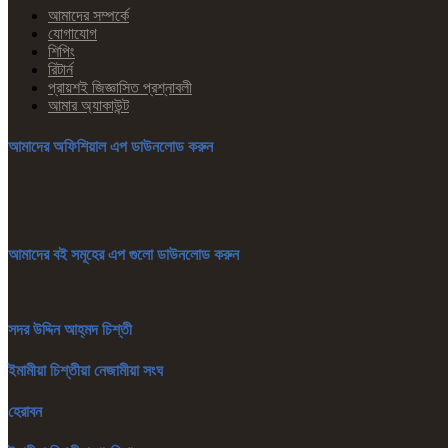
আমাদের সম্পর্কে
যোগাযোগ
শিপিং
রিটার্ন
প্রায়শই জিজ্ঞাসিত প্রশ্নাবলী
আমার অ্যাকাউন্ট
আমাদের অফিশিয়াল এপ ডাউনলোড করুন
আমাদের বই সমূহের এপ গুলো ডাউনলোড করুন
সদর উদ্দিন আহ্‌মদ চিশ্‌তী
ইমামীয়া চিশ্‌তীয়া নেজামীয়া সংঘ
হেরাবন