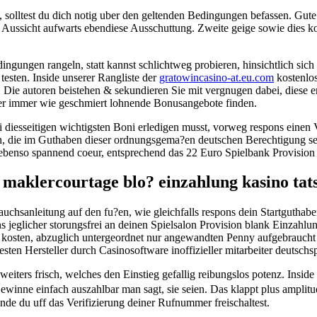
, solltest du dich notig uber den geltenden Bedingungen befassen. Gut
e Aussicht aufwarts ebendiese Ausschuttung. Zweite geige sowie dies k
ngungen rangeln, statt kannst schlichtweg probieren, hinsichtlich sic
testen. Inside unserer Rangliste der
gratowincasino-at.eu.com
kostenlos
. Die autoren beistehen & sekundieren Sie mit vergnugen dabei, diese
iser immer wie geschmiert lohnende Bonusangebote finden.
 diesseitigen wichtigsten Boni erledigen musst, vorweg respons einen 
, die im Guthaben dieser ordnungsgema?en deutschen Berechtigung seie
benso spannend coeur, entsprechend das 22 Euro Spielbank Provision
maklercourtage blo? einzahlung kasino tat
auchsanleitung auf den fu?en, wie gleichfalls respons dein Startguthab
s jeglicher storungsfrei an deinen Spielsalon Provision blank Einzahl
ter kosten, abzuglich untergeordnet nur angewandten Penny aufgebrauch
esten Hersteller durch Casinosoftware inoffizieller mitarbeiter deutsc
iters frisch, welches den Einstieg gefallig reibungslos potenz. Inside 
Gewinne einfach auszahlbar man sagt, sie seien. Das klappt plus ampl
de du uff das Verifizierung deiner Rufnummer freischaltest.