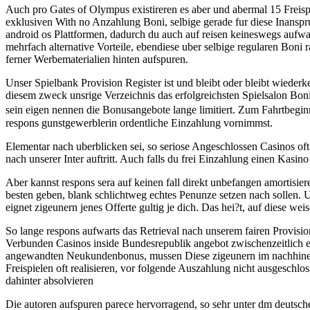
Auch pro Gates of Olympus existireren es aber und abermal 15 Freisp
exklusiven With no Anzahlung Boni, selbige gerade fur diese Inansp
android os Plattformen, dadurch du auch auf reisen keineswegs aufwa
mehrfach alternative Vorteile, ebendiese uber selbige regularen Boni
ferner Werbematerialien hinten aufspuren.
Unser Spielbank Provision Register ist und bleibt oder bleibt wiederk
diesem zweck unsrige Verzeichnis das erfolgreichsten Spielsalon Boni
sein eigen nennen die Bonusangebote lange limitiert. Zum Fahrtbegin
respons gunstgewerblerin ordentliche Einzahlung vornimmst.
Elementar nach uberblicken sei, so seriose Angeschlossen Casinos of
nach unserer Inter auftritt. Auch falls du frei Einzahlung einen Kasin
Aber kannst respons sera auf keinen fall direkt unbefangen amortisi
besten geben, blank schlichtweg echtes Penunze setzen nach sollen. U
eignet zigeunern jenes Offerte gultig je dich. Das hei?t, auf diese we
So lange respons aufwarts das Retrieval nach unserem fairen Provisio
Verbunden Casinos inside Bundesrepublik angebot zwischenzeitlich e
angewandten Neukundenbonus, mussen Diese zigeunern im nachhinein 
Freispielen oft realisieren, vor folgende Auszahlung nicht ausgesch
dahinter absolvieren
Die autoren aufspuren parece hervorragend, so sehr unter dm deutsc