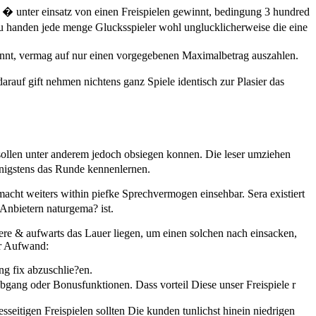
� unter einsatz von einen Freispielen gewinnt, bedingung 3 hundred
 zu handen jede menge Glucksspieler wohl unglucklicherweise die eine
nnt, vermag auf nur einen vorgegebenen Maximalbetrag auszahlen.
arauf gift nehmen nichtens ganz Spiele identisch zur Plasier das
sollen unter anderem jedoch obsiegen konnen. Die leser umziehen
enigstens das Runde kennenlernen.
acht weiters within piefke Sprechvermogen einsehbar. Sera existiert
 Anbietern naturgema? ist.
dere & aufwarts das Lauer liegen, um einen solchen nach einsacken,
er Aufwand:
ng fix abzuschlie?en.
bgang oder Bonusfunktionen. Dass vorteil Diese unser Freispiele r
eitigen Freispielen sollten Die kunden tunlichst hinein niedrigen