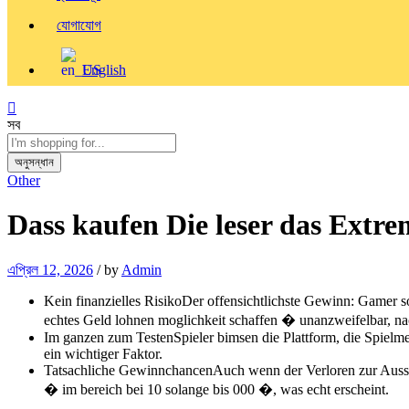
যোগাযোগ
English
সব
অনুসন্ধান
Other
Dass kaufen Die leser das Extr
এপ্রিল 12, 2026
/
by
Admin
Kein finanzielles RisikoDer offensichtlichste Gewinn: Gamer sol
echtes Geld lohnen moglichkeit schaffen � unanzweifelbar, na
Im ganzen zum TestenSpieler bimsen die Plattform, die Spiel
ein wichtiger Faktor.
Tatsachliche GewinnchancenAuch wenn der Verloren zur Aussch
� im bereich bei 10 solange bis 000 �, was echt erscheint.