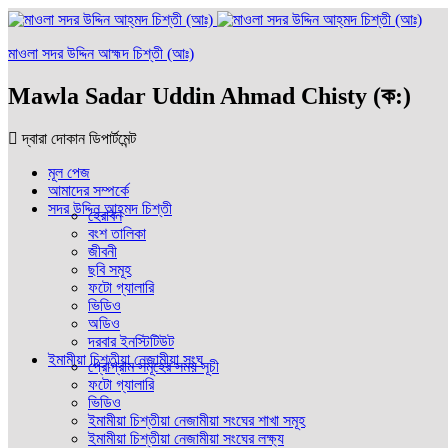
মাওলা সদর উদ্দিন আহ্মদ চিশ্তী (আঃ)
Mawla Sadar Uddin Ahmad Chisty (ক:)
দ্বারা দোকান ডিপার্টমেন্ট
মূল পেজ
আমাদের সম্পর্কে
সদর উদ্দিন আহ্‌মদ চিশ্‌তী
হেরাবন
বংশ তালিকা
জীবনী
ছবি সমূহ
ফটো গ্যালারি
ভিডিও
অডিও
দরবার ইনস্টিটিউট
ইমামীয়া চিশ্‌তীয়া নেজামীয়া সংঘ
প্রোগ্রাম সমূহের সময় সূচী
ফটো গ্যালারি
ভিডিও
ইমামীয়া চিশ্‌তীয়া নেজামীয়া সংঘের শাখা সমূহ
ইমামীয়া চিশ্‌তীয়া নেজামীয়া সংঘের লক্ষ্য