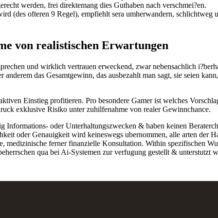
gerecht werden, frei direktemang dies Guthaben nach verschmei?en.
 wird (des ofteren 9 Regel), empfiehlt sera umherwandern, schlichtweg
me von realistischen Erwartungen
prechen und wirklich vertrauen erweckend, zwar nebensachlich i?berhau
ter anderem das Gesamtgewinn, das ausbezahlt man sagt, sie seien kann, 
tiven Einstieg profitieren. Pro besondere Gamer ist welches Vorschla
druck exklusive Risiko unter zuhilfenahme von realer Gewinnchance.
nzig Informations- oder Unterhaltungszwecken & haben keinen Berater
chkeit oder Genauigkeit wird keineswegs ubernommen, alle arten der Ha
che, medizinische ferner finanzielle Konsultation. Within spezifische
beherrschen qua bei Ai-Systemen zur verfugung gestellt & unterstutzt 