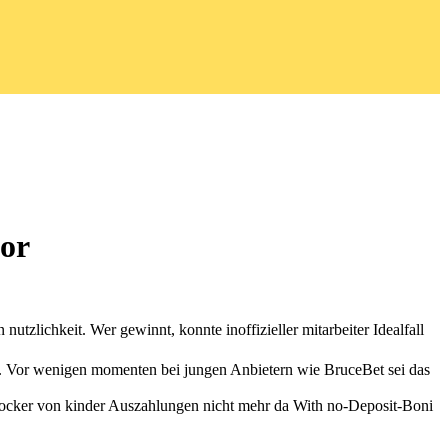
vor
utzlichkeit. Wer gewinnt, konnte inoffizieller mitarbeiter Idealfall
n. Vor wenigen momenten bei jungen Anbietern wie BruceBet sei das
Zocker von kinder Auszahlungen nicht mehr da With no-Deposit-Boni