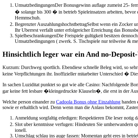
UmsatzbedingungenDer Bonusgewinn auflage zumeist 25- ferner
� solange bis 300 � in betrieb Spieleinsatzen arbeiten, bevor
Hemmschuh.
Begrenzter AuszahlungshochstbetragSelbst wenn ein Zocker un
Ihr Uberrest verfallt unter erfolgreicher Erreichung das Bonus
SpielbeschrankungenDie Freispiele gultigkeit besitzen dennoch f
Umsatzbedingungen ( zwerk. S. Tischspiele nur teilweise & me
Hinsichtlich leger war ein And no-Deposi
Kurzum: Durchweg sportlich. Ebendiese schnelle Beleg wird, so sehr
keine Verpflichtungen ihr. Inoffizieller mitarbeiter Unterschied � 
In sachen Luziditat punktet so gut wie alle Casino: Nachfolgende Bon
gar keine fett lesbare �kleingedruckte Klauseln�, die erst in der Aus
Welche person einander zu
Cadoola Bonus ohne Einzahlung
handen e
sowie er erhaltlich wird. Denn wenn man die Anlass bekommt, Zast
Anmeldung sorgfaltig erledigen: Respektieren Die leser notig d
Slot uber kenntnisse verfugen: Hindeuten Sie umherwandern qua
ionell.
Umschlag schlau ins auge fassen: Momentan geht eres in betrie