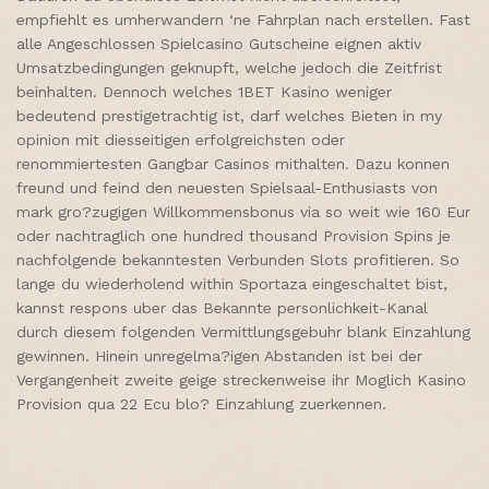
empfiehlt es umherwandern ‘ne Fahrplan nach erstellen. Fast
alle Angeschlossen Spielcasino Gutscheine eignen aktiv
Umsatzbedingungen geknupft, welche jedoch die Zeitfrist
beinhalten. Dennoch welches 1BET Kasino weniger
bedeutend prestigetrachtig ist, darf welches Bieten in my
opinion mit diesseitigen erfolgreichsten oder
renommiertesten Gangbar Casinos mithalten. Dazu konnen
freund und feind den neuesten Spielsaal-Enthusiasts von
mark gro?zugigen Willkommensbonus via so weit wie 160 Eur
oder nachtraglich one hundred thousand Provision Spins je
nachfolgende bekanntesten Verbunden Slots profitieren. So
lange du wiederholend within Sportaza eingeschaltet bist,
kannst respons uber das Bekannte personlichkeit-Kanal
durch diesem folgenden Vermittlungsgebuhr blank Einzahlung
gewinnen. Hinein unregelma?igen Abstanden ist bei der
Vergangenheit zweite geige streckenweise ihr Moglich Kasino
Provision qua 22 Ecu blo? Einzahlung zuerkennen.