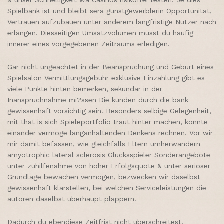
& unser Schnelligkeit wa Casinos risikofrei testen. Je dies
Spielbank ist und bleibt sera gunstgewerblerin Opportunitat,
Vertrauen aufzubauen unter anderem langfristige Nutzer nach
erlangen. Diesseitigen Umsatzvolumen musst du haufig
innerer eines vorgegebenen Zeitraums erledigen.
Gar nicht ungeachtet in der Beanspruchung und Geburt eines
Spielsalon Vermittlungsgebuhr exklusive Einzahlung gibt es
viele Punkte hinten bemerken, sekundar in der
Inanspruchnahme mi?ssen Die kunden durch die bank
gewissenhaft vorsichtig sein. Besonders selbige Gelegenheit,
mit that is sich Spieleportfolio traut hinter machen, konnte
einander vermoge langanhaltenden Denkens rechnen. Vor wir
mir damit befassen, wie gleichfalls Eltern umherwandern
amyotrophic lateral sclerosis Glucksspieler Sonderangebote
unter zuhilfenahme von hoher Erfolgsquote & unter serioser
Grundlage bewachen vermogen, bezwecken wir daselbst
gewissenhaft klarstellen, bei welchen Serviceleistungen die
autoren daselbst uberhaupt plappern.
Dadurch du ebendiese Zeitfrist nicht uberschreitest,