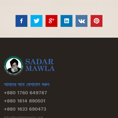
আমাদের সাথে যোগাযোগ করুন
+880 1760 649767
+880 1614 890501
+880 1633 690473
info@sadarmawla.org