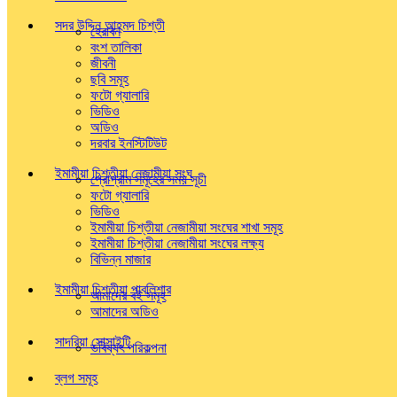
সদর উদ্দিন আহ্‌মদ চিশ্‌তী
হেরাবন
বংশ তালিকা
জীবনী
ছবি সমূহ
ফটো গ্যালারি
ভিডিও
অডিও
দরবার ইনস্টিটিউট
ইমামীয়া চিশ্‌তীয়া নেজামীয়া সংঘ
প্রোগ্রাম সমূহের সময় সূচী
ফটো গ্যালারি
ভিডিও
ইমামীয়া চিশ্‌তীয়া নেজামীয়া সংঘের শাখা সমূহ
ইমামীয়া চিশ্‌তীয়া নেজামীয়া সংঘের লক্ষ্য
বিভিন্ন মাজার
ইমামীয়া চিশ্‌তীয়া পাবলিশার
আমাদের বই সমূহ
আমাদের অডিও
সাদরিয়া সোসাইটি
ভবিষ্যৎ পরিকল্পনা
ব্লগ সমূহ