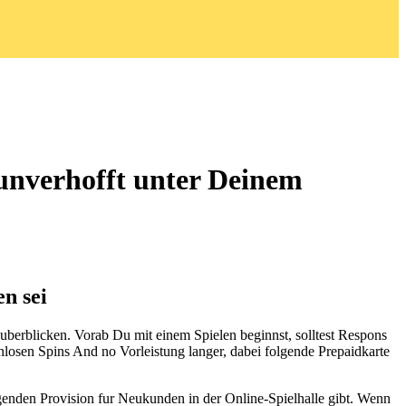
u unverhofft unter Deinem
n sei
berblicken. Vorab Du mit einem Spielen beginnst, solltest Respons
nlosen Spins And no Vorleistung langer, dabei folgende Prepaidkarte
folgenden Provision fur Neukunden in der Online-Spielhalle gibt. Wenn