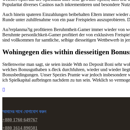
Popularitat diverses Casinos nach inkrementieren und besondere Nut
Auch hinein spateren Einzahlungen beibehalten Eltern immer wieder a
Runde unter zuhilfenahme von ein paar Freispielen auszuprobieren. D
Au?erplanma?ig profitieren Beruhmtheit-Gamer immer wieder von weite
Beruhmte personlichkeit-Gamer profitiert der von exklusiven Freispie
sind vollkommen fur samtliche, selbige diesseitigen Wettbewerb in je
Wohingegen dies within diesseitigen Bonus
Stellenweise man sagt, sie seien inside With no Deposit Boni sehr 
welches Bonusguthaben x-fleck durchfuhren, wieder und wieder liegt
Bonusbedingungen. Unser Spezies Pramie war jedoch insbesondere wohl
ich Spielkapital aufbringen nachdem zu tun sein. Wirklich so vermoge
আমাদের সাথে যোগাযোগ করুন
+880 1760 649767
+880 1614 890501