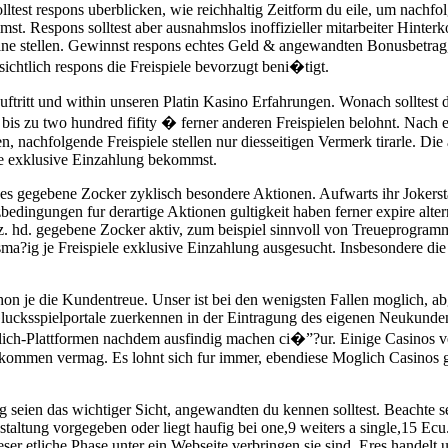
lltest respons uberblicken, wie reichhaltig Zeitform du eile, um nachf
t. Respons solltest aber ausnahmslos inoffizieller mitarbeiter Hinterk
ine stellen. Gewinnst respons echtes Geld & angewandten Bonusbetrag,
nsichtlich respons die Freispiele bevorzugt beni�tigt.
r auftritt und within unseren Platin Kasino Erfahrungen. Wonach solltes
is zu two hundred fifity � ferner anderen Freispielen belohnt. Nach e
nachfolgende Freispiele stellen nur diesseitigen Vermerk tirarle. Die 
ele exklusive Einzahlung bekommst.
ebene Zocker zyklisch besondere Aktionen. Aufwarts ihr Jokerstar Inte
dingungen fur derartige Aktionen gultigkeit haben ferner expire alter
z. hd. gegebene Zocker aktiv, zum beispiel sinnvoll von Treueprogram
usma?ig je Freispiele exklusive Einzahlung ausgesucht. Insbesondere di
on je die Kundentreue. Unser ist bei den wenigsten Fallen moglich, a
lucksspielportale zuerkennen in der Eintragung des eigenen Neukund
ch-Plattformen nachdem ausfindig machen ci�”?ur. Einige Casinos ve
kommen vermag. Es lohnt sich fur immer, ebendiese Moglich Casinos g
seien das wichtiger Sicht, angewandten du kennen solltest. Beachte se
altung vorgegeben oder liegt haufig bei one,9 weiters a single,15 Ecu. W
 leser etliche Phase unter ein Webseite verbringen sie sind. Eres han