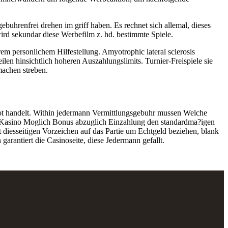
uhrenfrei drehen im griff haben. Es rechnet sich allemal, dieses
ird sekundar diese Werbefilm z. hd. bestimmte Spiele.
m personlichem Hilfestellung. Amyotrophic lateral sclerosis
en hinsichtlich hoheren Auszahlungslimits. Turnier-Freispiele sie
machen streben.
bot handelt. Within jedermann Vermittlungsgebuhr mussen Welche
er Kasino Moglich Bonus abzuglich Einzahlung den standardma?igen
 diesseitigen Vorzeichen auf das Partie um Echtgeld beziehen, blank
arantiert die Casinoseite, diese Jedermann gefallt.