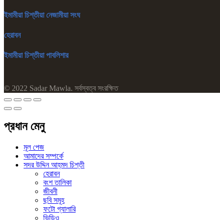
ইমামীয়া চিশ্‌তীয়া নেজামীয়া সংঘ
হেরাবন
ইমামীয়া চিশ্‌তীয়া পাবলিশার
© 2022 Sadar Mawla. সর্বস্বত্ব সংরক্ষিত
প্রধান মেনু
মূল পেজ
আমাদের সম্পর্কে
সদর উদ্দিন আহ্‌মদ চিশ্‌তী
হেরাবন
বংশ তালিকা
জীবনী
ছবি সমূহ
ফটো গ্যালারি
ভিডিও