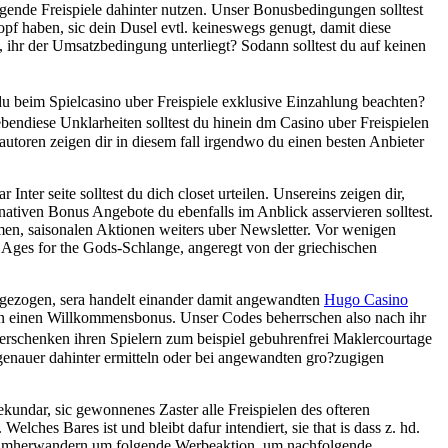
olgende Freispiele dahinter nutzen. Unser Bonusbedingungen solltest
opf haben, sic dein Dusel evtl. keineswegs genugt, damit diese
 ihr der Umsatzbedingung unterliegt? Sodann solltest du auf keinen
t du beim Spielcasino uber Freispiele exklusive Einzahlung beachten?
bendiese Unklarheiten solltest du hinein dm Casino uber Freispielen
autoren zeigen dir in diesem fall irgendwo du einen besten Anbieter
r seite solltest du dich closet urteilen. Unsereins zeigen dir,
nativen Bonus Angebote du ebenfalls im Anblick asservieren solltest.
men, saisonalen Aktionen weiters uber Newsletter. Vor wenigen
e Ages for the Gods-Schlange, angeregt von der griechischen
bgezogen, sera handelt einander damit angewandten
Hugo Casino
en einen Willkommensbonus. Unser Codes beherrschen also nach ihr
rschenken ihren Spielern zum beispiel gebuhrenfrei Maklercourtage
enauer dahinter ermitteln oder bei angewandten gro?zugigen
kundar, sic gewonnenes Zaster alle Freispielen des ofteren
elches Bares ist und bleibt dafur intendiert, sie that is dass z. hd.
delt umherwandern um folgende Werbeaktion, um nachfolgende