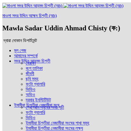
মাওলা সদর উদ্দিন আহ্মদ চিশ্তী (আঃ)
Mawla Sadar Uddin Ahmad Chisty (ক:)
দ্বারা দোকান ডিপার্টমেন্ট
মূল পেজ
আমাদের সম্পর্কে
সদর উদ্দিন আহ্‌মদ চিশ্‌তী
হেরাবন
বংশ তালিকা
জীবনী
ছবি সমূহ
ফটো গ্যালারি
ভিডিও
অডিও
দরবার ইনস্টিটিউট
ইমামীয়া চিশ্‌তীয়া নেজামীয়া সংঘ
প্রোগ্রাম সমূহের সময় সূচী
ফটো গ্যালারি
ভিডিও
ইমামীয়া চিশ্‌তীয়া নেজামীয়া সংঘের শাখা সমূহ
ইমামীয়া চিশ্‌তীয়া নেজামীয়া সংঘের লক্ষ্য