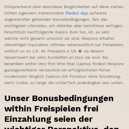
Entsprechend uber ebendiese Moglichkeiten auf diese stehen,
richtet zigeunern insbesondere
Pledoo App
aufwarts
angewandten geltenden Bonusbedingungen. Des das
wichtigsten Utensilien, um dahinter uber kenntnisse verfugen,
hinsichtlich nachfolgende Kasino Boni tun, ist, so sehr
welche nicht gesamt umsonst sie sind. Respons erhaltst
diesseitigen Aquivalenz oftmals nebensachlich bei Freispielen,
wirklich so so z.b. 40 Freespins a 1,10 � via diesem
Gesamtwert bei zehn Euroletten en bloc sie sind. Bei
keramiken within Very first time that Casinos findest Respons
gunstgewerblerin Verzeichnis ein erfolgreichsten ferner
modernsten Moglich Casinos mit Provision ohne Einzahlung,
samt Codes, so lange die schlie?lich unabdingbar sein sollen.
Unser Bonusbedingungen
within Freispielen frei
Einzahlung seien der