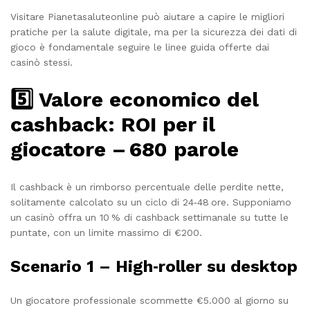
Visitare Pianetasaluteonline può aiutare a capire le migliori
pratiche per la salute digitale, ma per la sicurezza dei dati di
gioco è fondamentale seguire le linee guida offerte dai
casinò stessi.
5️⃣ Valore economico del
cashback: ROI per il
giocatore – 680 parole
Il cashback è un rimborso percentuale delle perdite nette,
solitamente calcolato su un ciclo di 24‑48 ore. Supponiamo
un casinò offra un 10 % di cashback settimanale su tutte le
puntate, con un limite massimo di €200.
Scenario 1 – High‑roller su desktop
Un giocatore professionale scommette €5.000 al giorno su