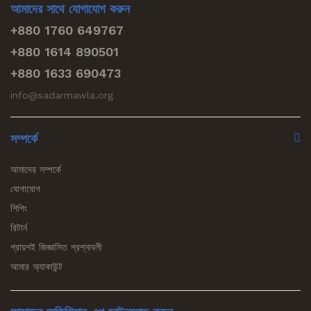
আমাদের সাথে যোগাযোগ করুন
+880 1760 649767
+880 1614 890501
+880 1633 690473
info@sadarmawla.org
সম্পর্কে
আমাদের সম্পর্কে
যোগাযোগ
শিপিং
রিটার্ন
প্রায়শই জিজ্ঞাসিত প্রশ্নাবলী
আমার অ্যাকাউন্ট