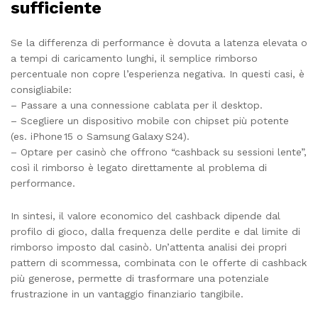
sufficiente
Se la differenza di performance è dovuta a latenza elevata o
a tempi di caricamento lunghi, il semplice rimborso
percentuale non copre l’esperienza negativa. In questi casi, è
consigliabile:
– Passare a una connessione cablata per il desktop.
– Scegliere un dispositivo mobile con chipset più potente
(es. iPhone 15 o Samsung Galaxy S24).
– Optare per casinò che offrono “cashback su sessioni lente”,
così il rimborso è legato direttamente al problema di
performance.
In sintesi, il valore economico del cashback dipende dal
profilo di gioco, dalla frequenza delle perdite e dal limite di
rimborso imposto dal casinò. Un’attenta analisi dei propri
pattern di scommessa, combinata con le offerte di cashback
più generose, permette di trasformare una potenziale
frustrazione in un vantaggio finanziario tangibile.