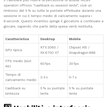
operatori offrono “cashback su sessioni lente”, cioè un
rimborso del 5 % su tutte le puntate effettuate durante una
sessione in cui il tempo medio di caricamento supera i
6 secondi. Questo incentivo spinge il giocatore a continuare a
giocare, sapendo che parte della spesa verrà restituita.
Caratteristica
Desktop
Mobile
RTX 3060 /
Chipset A15 /
GPU tipica
RX 6700 XT
Snapdragon 888
FPS medio (slot
60 fps
30 fps
4K)
Tempo di
2‑3 s
5‑7 s
caricamento medio
Cashback su
5 % su puntate
5 % su puntate
lentezza
lente
lente