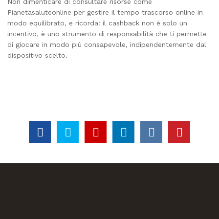
Non dimenticare di consultare risorse come
Pianetasaluteonline per gestire il tempo trascorso online in
modo equilibrato, e ricorda: il cashback non è solo un
incentivo, è uno strumento di responsabilità che ti permette
di giocare in modo più consapevole, indipendentemente dal
dispositivo scelto.