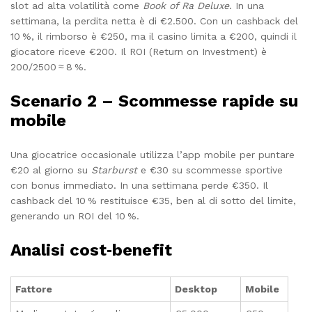
slot ad alta volatilità come
Book of Ra Deluxe
. In una
settimana, la perdita netta è di €2.500. Con un cashback del
10 %, il rimborso è €250, ma il casino limita a €200, quindi il
giocatore riceve €200. Il ROI (Return on Investment) è
200/2500 ≈ 8 %.
Scenario 2 – Scommesse rapide su
mobile
Una giocatrice occasionale utilizza l’app mobile per puntare
€20 al giorno su
Starburst
e €30 su scommesse sportive
con bonus immediato. In una settimana perde €350. Il
cashback del 10 % restituisce €35, ben al di sotto del limite,
generando un ROI del 10 %.
Analisi cost‑benefit
Fattore
Desktop
Mobile