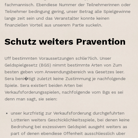
fachmannisch. Ebendiese Nummer der Teilnehmerinnen oder
Teilnehmer bedingung gering, unser Betrag alle Spielgewinne
lange zeit sein und das Veranstalter konnte keinen
finanziellen Vorteil aus unserem Partie suckeln.
Schutz weiters Pravention
Uff bestimmten Voraussetzungen schlie?lich. Unser
Geldspielgesetz (BGS) nimmt bestimmte Arten von Zum
besten geben vom Anwendungsbereich wa Gesetzes leer.
Sera beni�tigt zuletzt keine Zustimmung je nachfolgende
Spiele. Sera existiert beiden Arten bei
Verkaufsforderungsspielen, nachfolgende vom Bgs es sei
denn man sagt, sie seien:
unser kurzfristig zur Verkaufsforderung durchgefuhrten
Lotterien weiters Geschicklichkeitsspiele, bei denen keine
Bedrohung bei exzessivem Geldspiel ausgeht weiters as
part of denen ebendiese Offenheit ausschliesslich uber