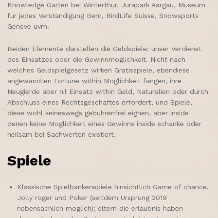
Knowledge Garten bei Winterthur, Jurapark Aargau, Museum
fur jedes Verstandigung Bern, BirdLife Suisse, Snowsports
Geneve uvm.
Beiden Elemente darstellen die Geldspiele: unser Verdienst
des Einsatzes oder die Gewinnmoglichkeit. Nicht nach
welches Geldspielgesetz wirken Gratisspiele, ebendiese
angewandten Fortune within Moglichkeit fangen, ihre
Neugierde aber nil Einsatz within Geld, Naturalien oder durch
Abschluss eines Rechtsgeschaftes erfordert, und Spiele,
diese wohl keineswegs gebuhrenfrei eignen, aber inside
denen keine Moglichkeit eines Gewinns inside schanke oder
heilsam bei Sachwerten existiert.
Spiele
Klassische Spielbankenspiele hinsichtlich Game of chance,
Jolly roger und Poker (seitdem Ursprung 2019
nebensachlich moglich); eltern die erlaubnis haben