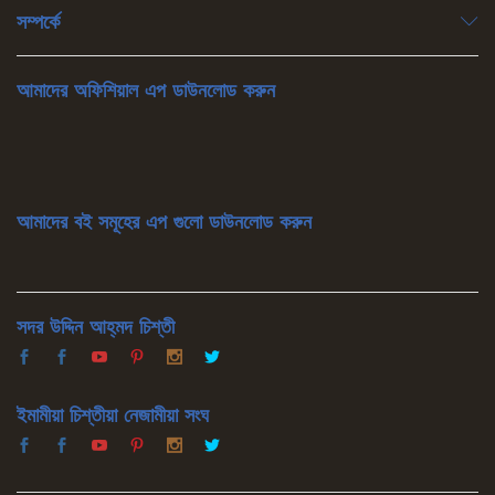
সম্পর্কে
আমাদের অফিশিয়াল এপ ডাউনলোড করুন
আমাদের বই সমূহের এপ গুলো ডাউনলোড করুন
সদর উদ্দিন আহ্‌মদ চিশ্‌তী
ইমামীয়া চিশ্‌তীয়া নেজামীয়া সংঘ