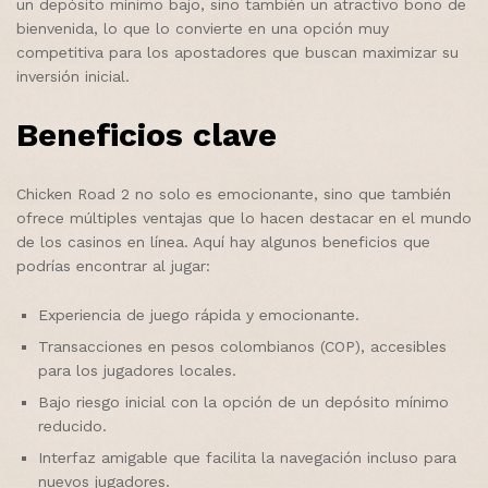
un depósito mínimo bajo, sino también un atractivo bono de
bienvenida, lo que lo convierte en una opción muy
competitiva para los apostadores que buscan maximizar su
inversión inicial.
Beneficios clave
Chicken Road 2 no solo es emocionante, sino que también
ofrece múltiples ventajas que lo hacen destacar en el mundo
de los casinos en línea. Aquí hay algunos beneficios que
podrías encontrar al jugar:
Experiencia de juego rápida y emocionante.
Transacciones en pesos colombianos (COP), accesibles
para los jugadores locales.
Bajo riesgo inicial con la opción de un depósito mínimo
reducido.
Interfaz amigable que facilita la navegación incluso para
nuevos jugadores.