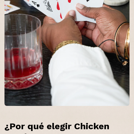
¿Por qué elegir Chicken