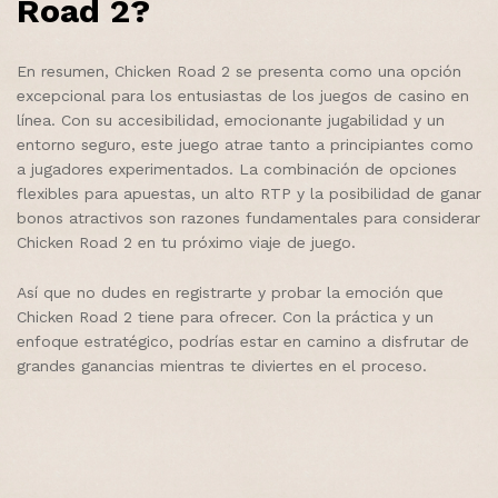
Road 2?
En resumen, Chicken Road 2 se presenta como una opción
excepcional para los entusiastas de los juegos de casino en
línea. Con su accesibilidad, emocionante jugabilidad y un
entorno seguro, este juego atrae tanto a principiantes como
a jugadores experimentados. La combinación de opciones
flexibles para apuestas, un alto RTP y la posibilidad de ganar
bonos atractivos son razones fundamentales para considerar
Chicken Road 2 en tu próximo viaje de juego.
Así que no dudes en registrarte y probar la emoción que
Chicken Road 2 tiene para ofrecer. Con la práctica y un
enfoque estratégico, podrías estar en camino a disfrutar de
grandes ganancias mientras te diviertes en el proceso.