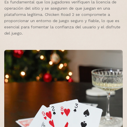
Es fundamental que los jugadores verifiquen la licencia de
operación del sitio y se aseguren de que juegan en una
plataforma legítima. Chicken Road 2 se compromete a
proporcionar un entorno de juego seguro y fiable, lo que es
esencial para fomentar la confianza del usuario y el disfrute
del juego.