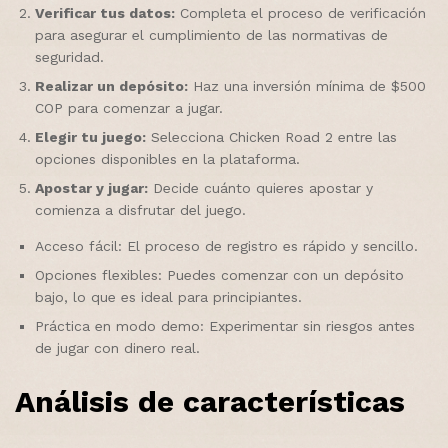
Verificar tus datos:
Completa el proceso de verificación
para asegurar el cumplimiento de las normativas de
seguridad.
Realizar un depósito:
Haz una inversión mínima de $500
COP para comenzar a jugar.
Elegir tu juego:
Selecciona Chicken Road 2 entre las
opciones disponibles en la plataforma.
Apostar y jugar:
Decide cuánto quieres apostar y
comienza a disfrutar del juego.
Acceso fácil: El proceso de registro es rápido y sencillo.
Opciones flexibles: Puedes comenzar con un depósito
bajo, lo que es ideal para principiantes.
Práctica en modo demo: Experimentar sin riesgos antes
de jugar con dinero real.
Análisis de características