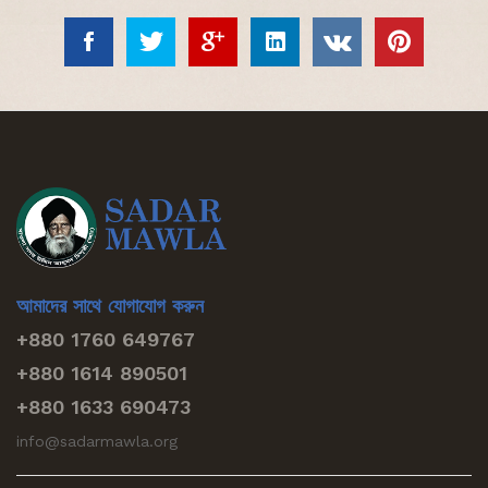
আমাদের সাথে যোগাযোগ করুন
+880 1760 649767
+880 1614 890501
+880 1633 690473
info@sadarmawla.org