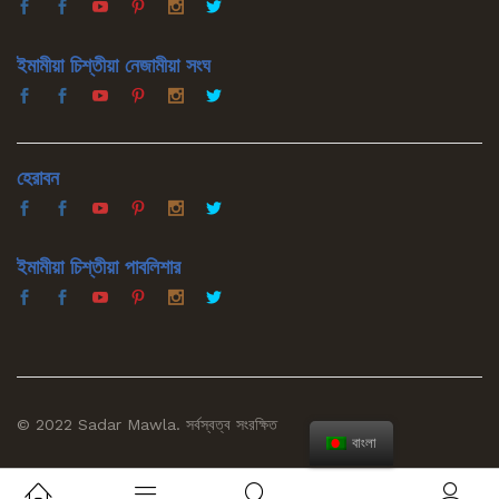
ইমামীয়া চিশ্‌তীয়া নেজামীয়া সংঘ
হেরাবন
ইমামীয়া চিশ্‌তীয়া পাবলিশার
© 2022 Sadar Mawla. সর্বস্বত্ব সংরক্ষিত
বাংলা