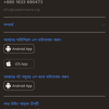
+880 1633 690473
info@sadarmawla.org
সম্পর্কে
আমাদের অফিশিয়াল এপ ডাউনলোড করুন
আমাদের বই সমূহের এপ গুলো ডাউনলোড করুন
সদর উদ্দিন আহ্‌মদ চিশ্‌তী