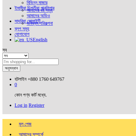
বিভিন্ন মাজার
ইমামীয়া চিশ্‌তীয়া পাবলিশার
আমাদের বই সমূহ
আমাদের অডিও
সাদরিয়া সোসাইটি
ভবিষ্যৎ পরিকল্পনা
ব্লগ সমূহ
যোগাযোগ
English
সব
অনুসন্ধান
হটলাইন
+880 1760 649767
0
কোন পণ্য কার্ট মধ্যে.
Log in
Register
মূল পেজ
আমাদের সম্পর্কে