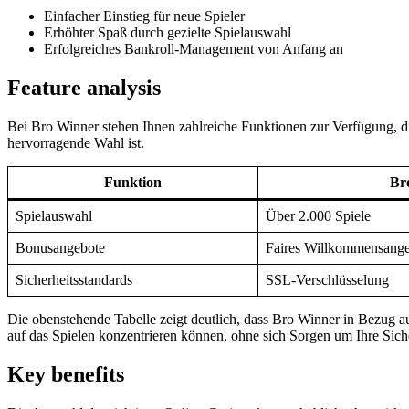
Einfacher Einstieg für neue Spieler
Erhöhter Spaß durch gezielte Spielauswahl
Erfolgreiches Bankroll-Management von Anfang an
Feature analysis
Bei Bro Winner stehen Ihnen zahlreiche Funktionen zur Verfügung, d
hervorragende Wahl ist.
Funktion
Br
Spielauswahl
Über 2.000 Spiele
Bonusangebote
Faires Willkommensang
Sicherheitsstandards
SSL-Verschlüsselung
Die obenstehende Tabelle zeigt deutlich, dass Bro Winner in Bezug auf
auf das Spielen konzentrieren können, ohne sich Sorgen um Ihre Sic
Key benefits