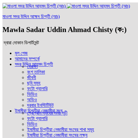
মাওলা সদর উদ্দিন আহ্মদ চিশ্তী (আঃ)
Mawla Sadar Uddin Ahmad Chisty (ক:)
দ্বারা দোকান ডিপার্টমেন্ট
মূল পেজ
আমাদের সম্পর্কে
সদর উদ্দিন আহ্‌মদ চিশ্‌তী
হেরাবন
বংশ তালিকা
জীবনী
ছবি সমূহ
ফটো গ্যালারি
ভিডিও
অডিও
দরবার ইনস্টিটিউট
ইমামীয়া চিশ্‌তীয়া নেজামীয়া সংঘ
প্রোগ্রাম সমূহের সময় সূচী
ফটো গ্যালারি
ভিডিও
ইমামীয়া চিশ্‌তীয়া নেজামীয়া সংঘের শাখা সমূহ
ইমামীয়া চিশ্‌তীয়া নেজামীয়া সংঘের লক্ষ্য