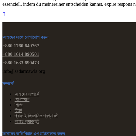
essenziell, indem du meinereiner entscheiden kannst, expire respons 
আমাদের সাথে যোগাযোগ করুন
+880 1760 649767
+880 1614 890501
+880 1633 690473
info@sadarmawla.org
সম্পর্কে
আমাদের সম্পর্কে
যোগাযোগ
শিপিং
রিটার্ন
প্রায়শই জিজ্ঞাসিত প্রশ্নাবলী
আমার অ্যাকাউন্ট
আমাদের অফিশিয়াল এপ ডাউনলোড করুন