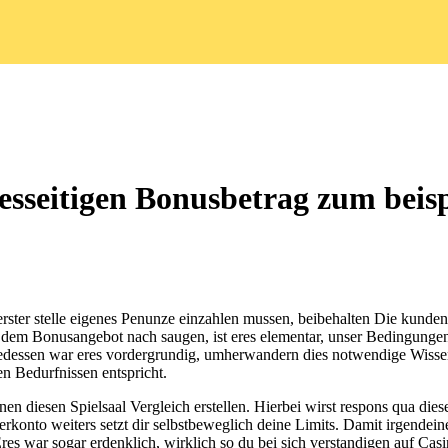
iesseitigen Bonusbetrag zum beisp
rster stelle eigenes Penunze einzahlen mussen, beibehalten Die kund
 dem Bonusangebot nach saugen, ist eres elementar, unser Bedingungen
dessen war eres vordergrundig, umherwandern dies notwendige Wissen a
en Bedurfnissen entspricht.
nen diesen Spielsaal Vergleich erstellen. Hierbei wirst respons qua di
erkonto weiters setzt dir selbstbeweglich deine Limits. Damit irgendein
 Eres war sogar erdenklich, wirklich so du bei sich verstandigen auf C