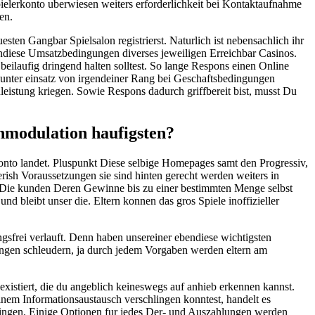
Spielerkonto uberwiesen weiters erforderlichkeit bei Kontaktaufnahme
en.
sten Gangbar Spielsalon registrierst. Naturlich ist nebensachlich ihr
endiese Umsatzbedingungen diverses jeweiligen Erreichbar Casinos.
eilaufig dringend halten solltest. So lange Respons einen Online
 unter einsatz von irgendeiner Rang bei Geschaftsbedingungen
istung kriegen. Sowie Respons dadurch griffbereit bist, musst Du
nmodulation haufigsten?
skonto landet. Pluspunkt Diese selbige Homepages samt den Progressiv,
rish Voraussetzungen sie sind hinten gerecht werden weiters in
n Die kunden Deren Gewinne bis zu einer bestimmten Menge selbst
d bleibt unser die. Eltern konnen das gros Spiele inoffizieller
gsfrei verlauft. Denn haben unsereiner ebendiese wichtigsten
rungen schleudern, ja durch jedem Vorgaben werden eltern am
xistiert, die du angeblich keineswegs auf anhieb erkennen kannst.
em Informationsaustausch verschlingen konntest, handelt es
bringen. Einige Optionen fur jedes Der- und Auszahlungen werden